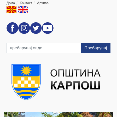
Дома
Контакт
Архива
Пребарувај