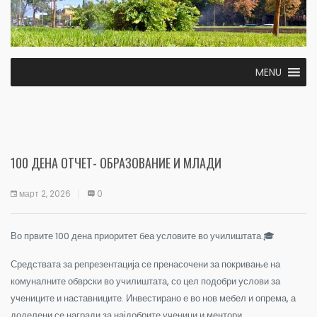
MENU
100 ДЕНА ОТЧЕТ- ОБРАЗОВАНИЕ И МЛАДИ
март 2, 2026
0
Во првите 100 дена приоритет беа условите во училиштата.🎓
Средствата за репрезентација се пренасочени за покривање на
комуналните обврски во училиштата, со цел подобри услови за
учениците и наставниците. Инвестирано е во нов мебел и опрема, а
доделени се награди за најдобрите ученици и ментори.