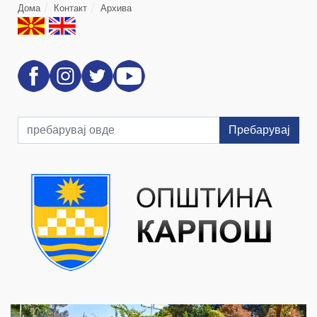
Дома
Контакт
Архива
Пребарувај