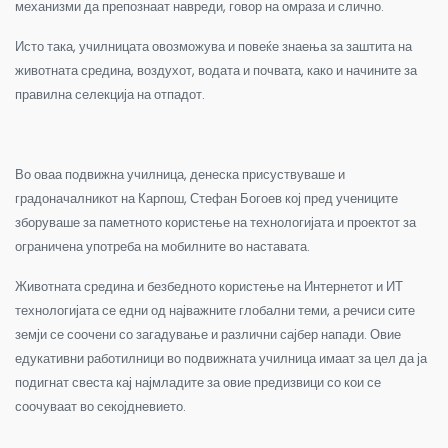
механизми да препознаат навреди, говор на омраза и слично.
Исто така, училницата овозможува и повеќе знаења за заштита на
животната средина, воздухот, водата и почвата, како и начините за
правилна селекција на отпадот.
Во оваа подвижна училница, денеска присуствуваше и
градоначалникот на Карпош, Стефан Богоев кој пред учениците
зборуваше за паметното користење на технологијата и проектот за
ограничена употреба на мобилните во наставата.
Животната средина и безбедното користење на Интернетот и ИТ
технологијата се едни од најважните глобални теми, а речиси сите
земји се соочени со загадување и различни сајбер напади. Овие
едукативни работилници во подвижната училница имаат за цел да ја
подигнат свеста кај најмладите за овие предизвици со кои се
соочуваат во секојдневието.