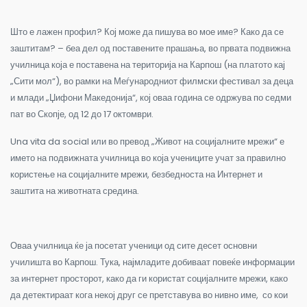
Што е лажен профил? Кој може да пишува во мое име? Како да се
заштитам? – беа дел од поставените прашања, во првата подвижна
училница која е поставена на територија на Карпош (на платото кај
„Сити мол“), во рамки на Меѓународниот филмски фестивал за деца
и млади „Џифони Македонија“, кој оваа година се одржува по седми
пат во Скопје, од 12 до 17 октомври.
Una vita da social или во превод „Живот на социјалните мрежи“ е
името на подвижната училница во која учениците учат за правилно
користење на социјалните мрежи, безбедноста на Интернет и
заштита на животната средина.
Оваа училница ќе ја посетат ученици од сите десет основни
училишта во Карпош. Тука, најмладите добиваат повеќе информации
за интернет просторот, како да ги користат социјалните мрежи, како
да детектираат кога некој друг се претставува во нивно име, со кои