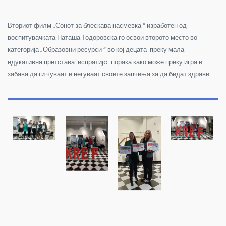
Вториот филм „Сонот за блескава насмевка “ изработен од
воспитувачката Наташа Тодоровска го освои второто место во
категорија „Образовни ресурси “ во кој децата преку мала
едукативна претстава испратиja порака како може преку игра и
забава да ги чуваат и негуваат своите запчиња за да бидат здрави.