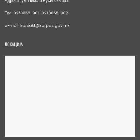
Адреса : ул. Никола Русински бр.11
Тел. 02/3055-901 | 02/3055-902
e-mail: kontakt@karpos.gov.mk
ЛОКАЦИЈА