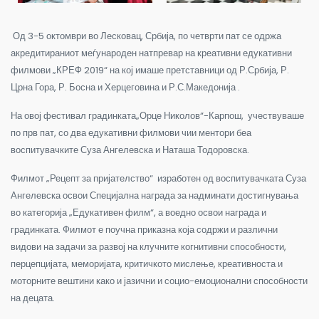
Од 3-5 октомври во Лесковац, Србија, по четврти пат се одржа
акредитираниот меѓународен натпревар на креативни едукативни
филмови „КРЕФ 2019“ на кој имаше претставници од Р.Србија, Р.
Црна Гора, Р. Босна и Херцеговина и Р.С.Македонија .
На овој фестивал градинката„Орце Николов“-Карпош, учествуваше
по прв пат, со два едукативни филмови чии ментори беа
воспитувачките Суза Ангелевска и Наташа Тодоровска.
Филмот „Рецепт за пријателство“ изработен од воспитувачката Суза
Ангелевска освои Специјална награда за надминати достигнувања
во категорија „Едукативен филм“, а воедно освои награда и
градинката. Филмот е поучна приказна која содржи и различни
видови на задачи за развој на клучните когнитивни способности,
перцепцијата, меморијата, критичкото мислење, креативноста и
моторните вештини како и јазични и социо-емоционални способности
на децата.