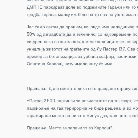
ДМПНЕ паркираат доле во подземните гаражи или го бл
градба тераса, малку им беше сето ова па уште имаат 
Јас само сакам да прашам, кој овде има налудничав п
50% од изградбата да е зеленило, со најсовремени по
сигурен дека во хотелов зад мене ходниците се поширо
уништија животот на граѓаните од Лу Пастер 137. Ова
пример за бетонизација, за урбана мафија, вистински 
Општина Карпош, ниту имало ниту ќе има.
Прашање: Дали сметате дека се оправдани стравувања
-Покрај 2.500 паркинзи за резидентите од тој кварт, 
паркирање на таа терирорија ќе биде решена, а во м
гаражирани места на нивото минус два, каде што граѓ
Прашање: Место за зеленило во Карпош?