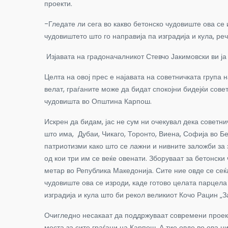
проекти.
-Гледате ли сега во какво бетонско чудовиште ова се
чудовиштето што го направија па изградија и кула, ре
Изјавата на градоначалникот Стевчо Јакимовски ви ја
Целта на овој прес е најавата на советничката гру
велат, граѓаните може да бидат спокојни бидејќи со
чудовишта во Општина Карпош.
Искрен да бидам, јас не сум ни очекувал дека советн
што има, Дубаи, Чикаго, Торонто, Виена, Софија во Бе
патриотизми како што се лажни и нивните заложби за 
од кои три им се веќе овенати. Зборуваат за бетонски
метар во Република Македонија. Сите ние овде се сеќа
чудовиште ова се изроди, каде готово целата парцела
изградија и кула што би рекол великиот Кочо Рацин „За
Очигледно несакаат да поддржуваат современи проекти
места за сите граѓани на Карпош. А тие овде во ова