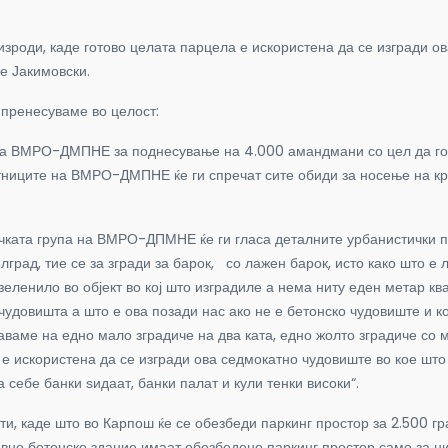
 изроди, каде готово целата парцела е искористена да се изгради 
че Јакимовски.
 пренесуваме во целост:
па на ВМРО-ДМПНЕ за поднесување на 4.000 амандмани со цел да го
ветниците на ВМРО-ДМПНЕ ќе ги спречат сите обиди за носење на кр
ичката група на ВМРО-ДПМНЕ ќе ги гласа деталните урбанистички п
лград, тие се за згради за барок, со лажен барок, исто како што е
зеленило во објект во кој што изградиле а нема ниту еден метар кв
 чудовишта а што е ова позади нас ако не е бетонско чудовиште и 
ваме на едно мало зградиче на два ката, едно жолто зградиче со м
 е искористена да се изгради ова седмокатно чудовиште во кое шт
 себе банки ѕидаат, банки палат и кули тенки високи“.
, каде што во Карпош ќе се обезбеди паркинг простор за 2.500 гр
 нивно бетонско здание имаат обезбедено паркинг простор само за 