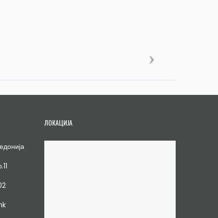
ЛОКАЦИЈА
едонија
.11
02
mk