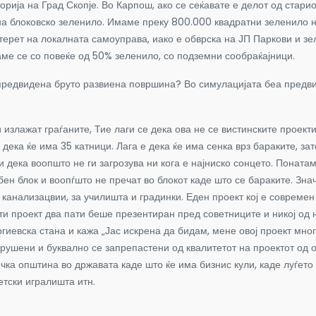
ја на Град Скопје. Во Карпош, ако се сеќавате е делот од стариот
на блоковско зеленило. Имаме преку 800.000 квадратни зеленило н
терет на локалната самоуправа, иако е обврска на ЈП Паркови и зе
аме се со повеќе од 50% зеленило, со подземни сообраќајници.
редвидена бруто развиена површина? Во симулацијата беа предви
 излажат граѓаните, Тие лаги се дека ова не се вистинските проект
дека ќе има 35 катници. Лага е дека ќе има сенка врз бараките, зат
дека воопшто не ги загрозува ни кога е најниско сонцето. Понатам
бен блок и воопѓшто не пречат во блокот каде што се бараките. Зн
канализацвии, за училишта и градинки. Еден проект кој е современ 
ти проект два пати беше презентиран пред советниците и никој од н
иевска стана и кажа „Јас искрена да бидам, мене овој проект мног
азрушени и буквално се запрепастени од квалитетот на проектот од 
ка општина во државата каде што ќе има бизнис кули, каде луѓето ќ
етски игралишта итн.