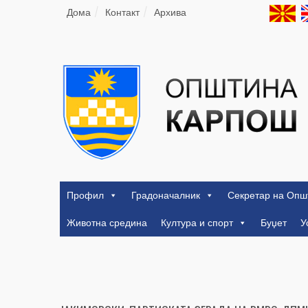
Дома
Контакт
Архива
Профил
Градоначалник
Секретар на Опш
Животна средина
Култура и спорт
Буџет
У