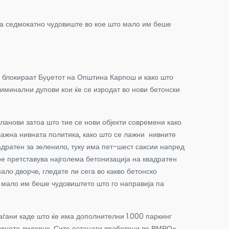
ова седмокатно чудовиште во кое што мало им беше
 блокираат Буџетот на Општина Карпош и како што
иминални дупови кои ќе се изродат во нови бетонски
ланови затоа што тие се нови објекти современи како
 лажна нивната политика, како што се лажни нивните
адратен за зеленило, туку има пет-шест саксии напред
кое претставува најголема бетонизација на квадратен
ало дворче, гледате ли сега во какво бетонско
о мало им беше чудовиштето што го направија па
аѓани каде што ќе има дополнителни 1.000 паркинг
нивното лидерче. Сите останати вработени во ВМРО-