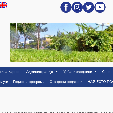
тина Карпош
Администрација
Урбани заедници
Совет
слуги
Годишни програми
Отворени податоци
НАЈЧЕСТО П