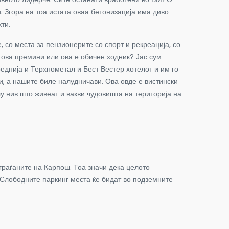
 Згора на тоа истата оваа бетонизација има диво
ти.
 со места за пензионерите со спорт и рекреација, со
 ова премини или ова е обичен ходник? Јас сум
реднија и Терхнометал и Бест Вестер хотелот и им го
и, а нашите биле налудничави. Ова овде е вистински
лу нив што живеат и вакви чудовишта на територија на
 граѓаните на Карпош. Тоа значи дека целото
 Слободните паркинг места ќе бидат во подземните