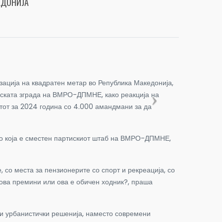
ЕДОНИЈА
изација на квадратен метар во Република Македонија,
иската зграда на ВМРО-ДПМНЕ, како реакција на
етот за 2024 година со 4.000 амандмани за да
а во која е сместен партискиот штаб на ВМРО-ДПМНЕ,
 со места за пензионерите со спорт и рекреација, со
 ова премини или ова е обичен ходник?, праша
ви урбанистички решенија, наместо современи