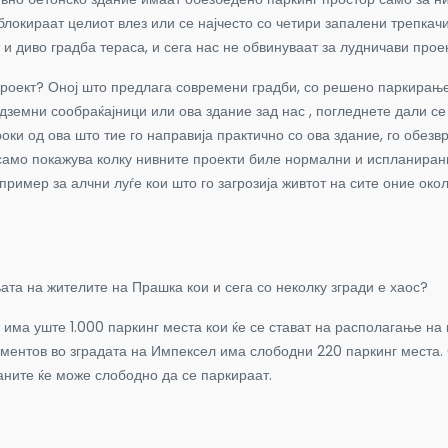
окираат целиот влез или се најчесто со четири запалени трепкачи.
и диво градба тераса, и сега нас не обвинуваат за лудничави проек
роект? Оној што предлага современи градби, со решено паркирање,
дземни сообраќајници или ова здание зад нас , погледнете дали се
ки од ова што тие го направија практично со ова здание, го обезв
 само покажува колку нивните проекти биле нормални и испланиран
пример за алчни луѓе кои што го загрозија живтот на сите оние око
та на жителите на Прашка кои и сега со неколку згради е хаос?
ќе има уште 1.000 паркинг места кои ќе се стават на располагање на
оментов во зградата на Импексел има слободни 220 паркинг места.
аните ќе може слободно да се паркираат.