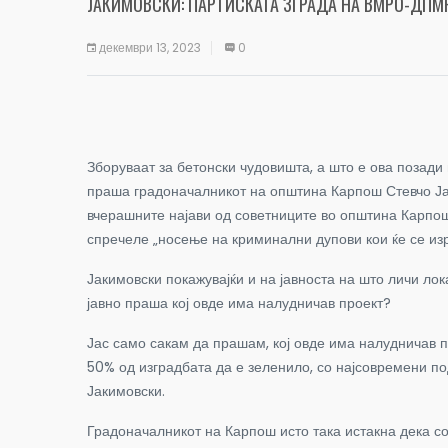
ЈАКИМОВСКИ: ПАРТИСКАТА ЗГРАДА НА ВМРО-ДПМ
декември 13, 2023
0
Зборуваат за бетонски чудовишта, а што е ова позади
праша градоначалникот на општина Карпош Стевчо Ја
вчерашните најави од советниците во општина Карпош
спречеле „носење на криминални дупови кои ќе се из
Јакимовски покажувајќи и на јавноста на што личи ло
јавно праша кој овде има налудничав проект?
Јас само сакам да прашам, кој овде има налудничав п
50% од изградбата да е зеленило, со најсовремени по
Јакимовски.
Градоначалникот на Карпош исто така истакна дека с