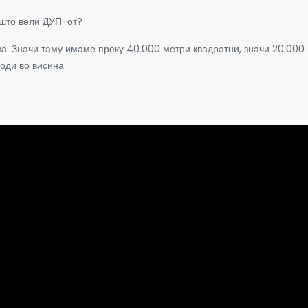
 што вели ДУП-от?
а. Значи таму имаме преку 40.000 метри квадратни, значи 20.000 
оди во висина.