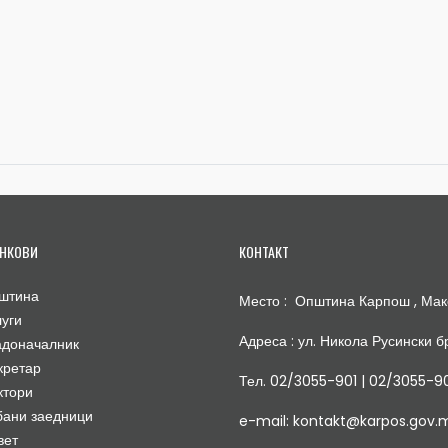
НКОВИ
КОНТАКТ
штина
Место : Општина Карпош , Мак
луги
Адреса : ул. Никола Русински бр
адоначалник
кретар
Тел. 02/3055-901 | 02/3055-9
ктори
бани заедници
e-mail: kontakt@karpos.gov.
вет