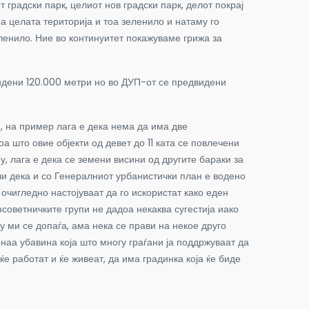
 градски парк, целиот нов градски парк, делот покрај
а целата територија и тоа зеленило и натаму го
ленило. Ние во континуитет покажуваме грижа за
дени 120.000 метри но во ДУП-от се предвидени
и, на пример лага е дека нема да има две
оа што овие објекти од девет до 11 ката се повлечени
у, лага е дека се земени висини од другите бараки за
ачи дека и со Генералниот урбанистички план е водено
очигледно настојуваат да го искористат како еден
советничките групи не дадоа некаква сугестија иако
у ми се допаѓа, ама нека се прави на некое друго
онаа убавина која што многу граѓани ја поддржуваат да
е работат и ќе живеат, да има градинка која ќе биде