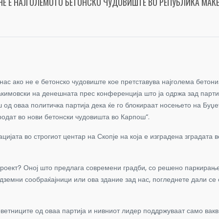
НЕ Е НАЈГОЛЕМОТО БЕТОНСКО ЧУДОВИШТЕ ВО РЕПУБЛИКА МАК
 нас ако не е бетонско чудовиште кое претставува најголема бетон
кимовски на денешната прес конференција што ја одржа зад парт
 од оваа политичка партија дека ќе го блокираат носењето на Буџ
родат во нови бетонски чудовишта во Карпош“.
кацијата во строгиот центар на Скопје на која е изградена зградат
роект? Оној што предлага современи градби, со решено паркирање,
дземни сообраќајници или ова здание зад нас, погледнете дали се
оветниците од оваа партија и нивниот лидер поддржуваат само вак