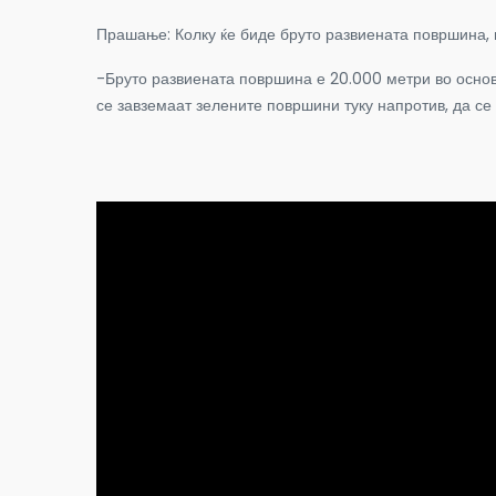
Прашање: Колку ќе биде бруто развиената површина,
-Бруто развиената површина е 20.000 метри во основ
се завземаат зелените површини туку напротив, да се 