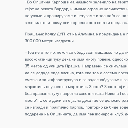
-Во Општина Карпош има најмногу зеленило на територи
кејот на реката Вардар, и имаме огромно количество 
негуваме и прошируваме и негуваме и тоа паѓа се на 
зеленилото и токму овие проекти што сега ги предлаг
Прашање: Колку ДУП-от на Алумина е предвидена е п
300.000 метри квадратни.
-Тоа не е точно, некои се обидуваат максимално да ги
висококатници туку дека ќе има многу повеќе, односно 
35 метра од улицата Прашка. Направени се симулации 
да се додаде овде висина, кога еве тоа е сосема посе
сметка и за инфраструктура и за водоснабдување и за 
маркетинг, неуспешен маркетинг. Зошто? Зошто тој ис
беа прашани, туку напротив советничката Невена Георг
место“. Е сега дали ви е јасно дека тие се целосно р
се изгради и практично Карпош повторно ќе биде водеч
подарена на Општината, да има пензионерски клуб, д