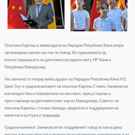
Општина Карпош и амбасадата на Народна Република Кина вчера
организираа свечен настан по повод 30 годишнината од
воспоставувањето на дипломатски односи меѓу НР Кина и
Република Македонија.
На свеченоста покрај амбасадорот на Народна Република Кина Н.Е.
Џанк Ѕоу и градоначалникот на општина Карпош Стевчо Јакимовски
кои воедно беа и покровители на настанот, присуствуваа и
претставници на дипломатскиот кор во Македонија, Советот на
општина Карпош, стопанственици, пријатели и поддржувачи на
кинеската култура и традиција.
Градоначалникот Јакимовски во поздравниот говор истакна дека
постои доволен простор и можности за натамошно унапредување на