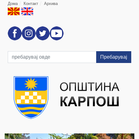
Дома
Контакт
Архива
Пребарувај