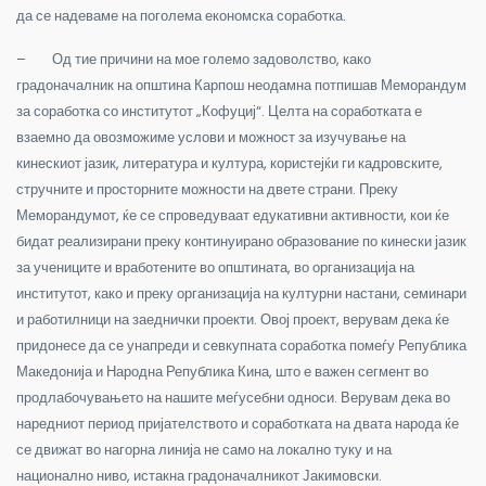
да се надеваме на поголема економска соработка.
– Од тие причини на мое големо задоволство, како
градоначалник на општина Карпош неодамна потпишав Меморандум
за соработка со институтот „Кофуциј“. Целта на соработката е
взаемно да овозможиме услови и можност за изучување на
кинескиот јазик, литература и култура, користејќи ги кадровските,
стручните и просторните можности на двете страни. Преку
Меморандумот, ќе се спроведуваат едукативни активности, кои ќе
бидат реализирани преку континуирано образование по кинески јазик
за учениците и вработените во општината, во организација на
институтот, како и преку организација на културни настани, семинари
и работилници на заеднички проекти. Овој проект, верувам дека ќе
придонесе да се унапреди и севкупната соработка помеѓу Република
Македонија и Народна Република Кина, што е важен сегмент во
продлабочувањето на нашите меѓусебни односи. Верувам дека во
наредниот период пријателството и соработката на двата народа ќе
се движат во нагорна линија не само на локално туку и на
национално ниво, истакна градоначалникот Јакимовски.