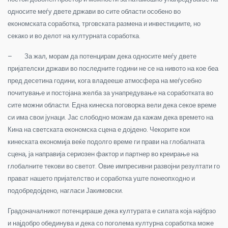
односите меѓу двете држави во сите области особено во
економската соработка, трговската размена и инвестициите, но
секако и во делот на културната соработка.
– За жал, морам да потенцирам дека односите меѓу двете
пријателски држави во последните години не се на нивото на кое беа
пред десетина години, кога владееше атмосфера на меѓусебно
почитување и постојана желба за унапредување на соработката во
сите можни области. Една кинеска поговорка вели дека секое време
си има свои јунаци. Јас слободно можам да кажам дека времето на
Кина на светската економска сцена е дојдено. Чекорите кои
кинеската економија веќе подолго време ги прави на глобалната
сцена, ја направија сериозен фактор и партнер во креирање на
глобалните текови во светот. Овие импресивни развојни резултати го
прават нашето пријателство и соработка уште понеопходно и
подобредојдено, нагласи Јакимовски.
Градоначалникот потенцираше дека културата е силата која најбрзо
и најдобро обединува и дека со поголема културна соработка може