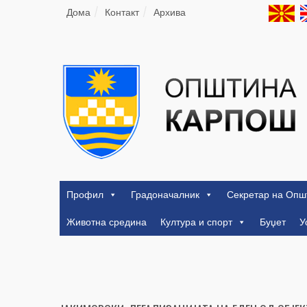
Дома
Контакт
Архива
Профил
Градоначалник
Секретар на Опш
Животна средина
Култура и спорт
Буџет
У