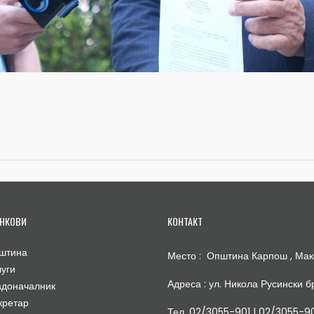
НКОВИ
КОНТАКТ
штина
Место : Општина Карпош , Мак
луги
Адреса : ул. Никола Русински бр
адоначалник
кретар
Тел. 02/3055-901 | 02/3055-9