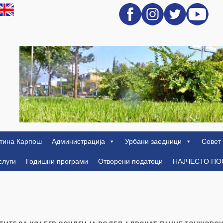
тина Карпош
Администрација
Урбани заедници
Совет
слуги
Годишни програми
Отворени податоци
НАЈЧЕСТО П