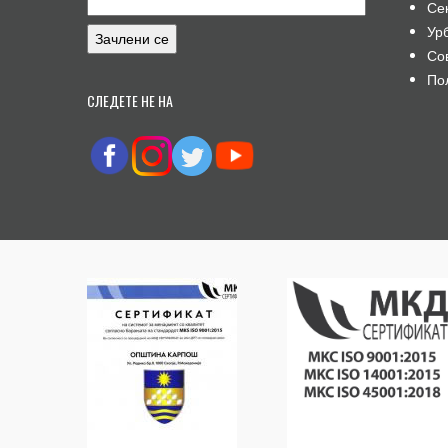
Се
Ур
Со
По
СЛЕДЕТЕ НЕ НА