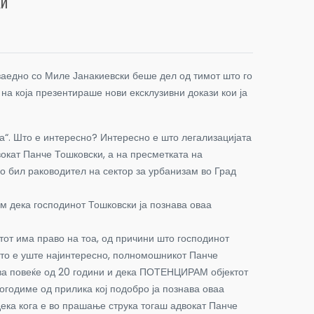
КИ
ј заедно со Миле Јанакиевски беше дел од тимот што го
на која презентираше нови ексклузивни докази кои ја
ка“. Што е интересно? Интересно е што легализацијата
вокат Панче Тошковски, а на пресметката на
о бил раководител на сектор за урбанизам во Град
м дека господинот Тошковски ја познава оваа
тот има право на тоа, од причини што господинот
што е уште најинтересно, полномошникот Панче
дува повеќе од 20 години и дека ПОТЕНЦИРАМ објектот
 погодиме од прилика кој подобро ја познава оваа
дека кога е во прашање струка тогаш адвокат Панче