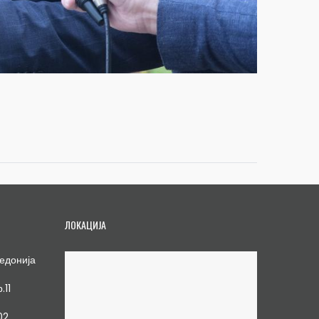
ЛОКАЦИЈА
едонија
.11
02