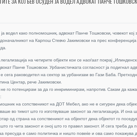
ТИТЕ ЗА КОЈ БЕВ ОСУДЕН ЈА ВОДЕЛ АДВОКАТ ПАНЧЕ ТОШКОВС
н, ја водел како полномошник, адвокат Панче Тошковски, човекот ко
градоначалникот на Карпош Стевчо Јакимовски на прес конференција 
да.
 легализација на четирите објекти кои се наоѓаат покрај „Илинденс
двокат Панче Тошковски. Урбанистичката согласност ја подигнал ад
е сега раководител на сектор за урбанизам во Гази Баба. Претходн
тина Центар, рече Јакимовски.
 не го потенцирам за да го инкриминирам, напротив. Сакам да кажа
:
мошник на сопственикот на ДОТ Мебел, ако не е сигурен дека објек
ваше во тимот што го изготвуваше законот за легализација. И она 
отар од страна на сопственикот на објектот дека објектот го посе
што го чита законот и оној што го правел законот. И сега треба да
аа пресуда е само политичка и ништо повеќе и ова само покажува 