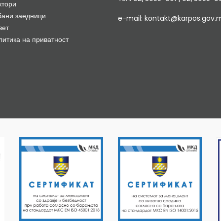
ктори
бани заедници
e-mail: kontakt@karpos.gov.
вет
литика на приватност