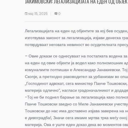
ЈАКИМОВСКИ: ЛЕГАЛИЗАЦИЈАТА НА ЕДЕН ОД ОБЈЕК
мај 15, 2025
0
Легализацијата на еден од објектите за кој бев осуде
изготвуваа законот за легализација, изјави денеска 
потврдуваат неговата невиност во осудителната пресу
– Овие докази се однесуваат на постапката водена за
на еден од овие објекти ја водел како полномошник а
комуналиите потпишан е Александар Јанакиевски. Тој 
Скопје, а претходно раководител за урбанизам во опш
„Господинот адвокат, сега министер Панче Тошковски,
материја одлично“, нагласи градоначалникот и додаде
-Тој не би поднел барање за легализација како полно
Панче Тошковски заедно со Миле Јанакиевски учеству
Тошковски до нас има доставено изјава заверена на н
е дивоградба!, Значи сега имаме мртва трка меѓу оној 
материја. Ова е уште еден доказ дека во моментов ов