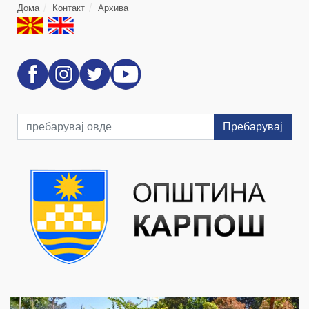
Дома
Контакт
Архива
Пребарувај