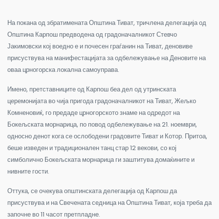
На покана од збратимената Општина Тиват, тричлена делегација од
Општина Карпош предводена од градоначалникот Стевчо
Јакимовски кој воедно е и почесен граѓанин на Тиват, деновиве
присуствува на манифестацијата за одбележување на Деновите на
оваа црногорска локална самоуправа.
Имено, претставниците од Карпош беа дел од утринската
церемонијата во чија пригода градоначалникот на Тиват, Жељко
Комненовиќ, го предаде црногорското знаме на одредот на
Бокељската морнарица, по повод одбележување на 21. ноември,
односно денот кога се ослободени градовите Тиват и Котор. Притоа,
беше изведен и традиционален танц стар 12 векови, со кој
симболично Бокељската морнарица ги заштитува домаќините и
нивните гости.
Оттука, се очекува општинската делегација од Карпош да
присуствува и на Свечената седница на Општина Тиват, која треба да
започне во 11 часот претпладне.