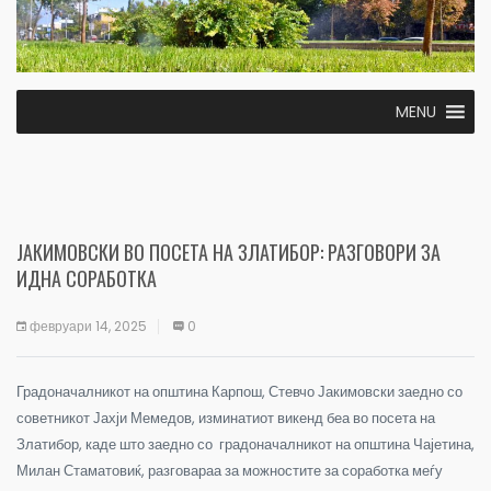
MENU
ЈАКИМОВСКИ ВО ПОСЕТА НА ЗЛАТИБОР: РАЗГОВОРИ ЗА
ИДНА СОРАБОТКА
февруари 14, 2025
0
Градоначалникот на општина Карпош, Стевчо Јакимовски заедно со
советникот Јахји Мемедов, изминатиот викенд беа во посета на
Златибор, каде што заедно со градоначалникот на општина Чајетина,
Милан Стаматовиќ, разговараа за можностите за соработка меѓу