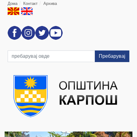
Дома
Контакт
Архива
Пребарувај