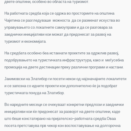
двете општини, особено во областа на туризмот.
На работната средба која се одржа во просториите на општина
Чајетина се разгледуваше можноста да се разменат искуства во
управувањето со локалните самоуправи и да се разговара за
заеднички иницијативи кои можат да придонесат за развој на
туризмот и економијата.
На средбата особено беа истакнати проектите за одржлив развој,
подобрувањето на туристичката инфраструктура, како и меѓусебна
промоција на двете дестинации преку различни програми и настани.
Јакимовски на Златибор ги посети некои од најзначајните локалитети
и се запозна со идните проекти кои дополнително ќе ја подобрат
туристичката понуда на Златибор.
Во наредните месеци се очекуваат конкретни предлози и заеднички
иницијативи кои ќе придонесат за развојот на двете општини, каде
што беше констатирано на пријателско-работната средба.Оваа
посета претставува прв чекор кон воспоставување на долгорочна