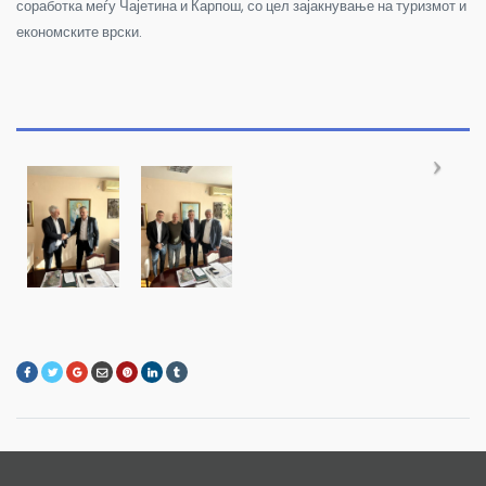
соработка меѓу Чајетина и Карпош, со цел зајакнување на туризмот и
економските врски.