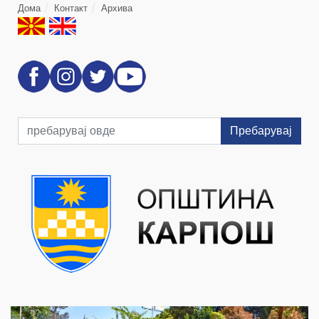
Дома
Контакт
Архива
Пребарувај