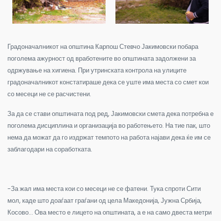
Градоначалникот на општина Карпош Стевчо Јакимовски побара
поголема ажурност од вработените во општината задолжени за
одржување на хигиена. При утринската контрола на улиците
градоначалникот констатираше дека се уште има места со смет кои
со месеци не се расчистени.
За да се стави општината под ред, Јакимовски смета дека потребна е
поголема дисциплина и организација во работењето. На тие пак, што
нема да можат да го издржат темпото на работа најави дека ќе им се
заблагодари на соработката.
-За жал има места кои со месеци не се фатени. Тука спроти Сити
мол, каде што доаѓаат граѓани од цела Македонија, Јужна Србија,
Косово… Ова место е лицето на општината, а е на само двеста метри