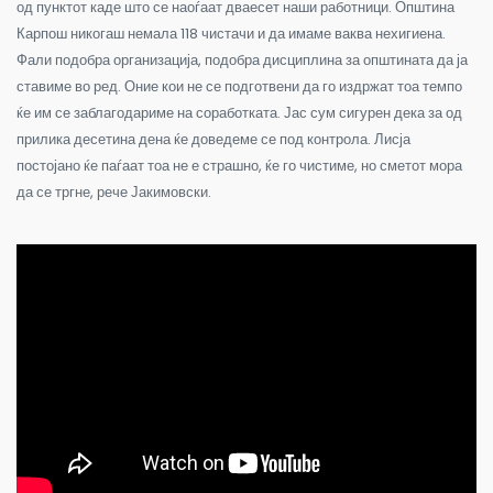
од пунктот каде што се наоѓаат дваесет наши работници. Општина
Карпош никогаш немала 118 чистачи и да имаме ваква нехигиена.
Фали подобра организација, подобра дисциплина за општината да ја
ставиме во ред. Оние кои не се подготвени да го издржат тоа темпо
ќе им се заблагодариме на соработката. Јас сум сигурен дека за од
прилика десетина дена ќе доведеме се под контрола. Лисја
постојано ќе паѓаат тоа не е страшно, ќе го чистиме, но сметот мора
да се тргне, рече Јакимовски.