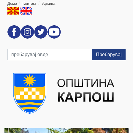
Дома
Контакт
Архива
Пребарувај