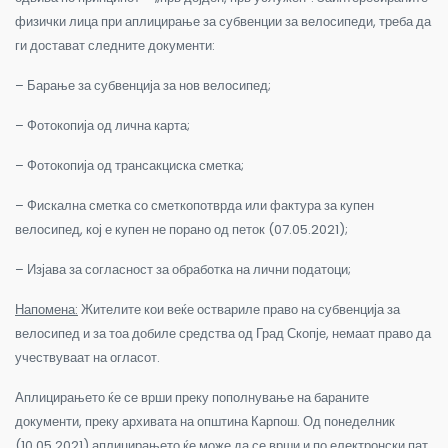
физички лица при аплицирање за субвенции за велосипеди, треба да
ги достават следните документи:
– Барање за субвенција за нов велосипед;
– Фотокопија од лична карта;
– Фотокопија од трансакциска сметка;
– Фискална сметка со сметкопотврда или фактура за купен
велосипед, кој е купен не порано од петок (07.05.2021);
– Изјава за согласност за обработка на лични податоци;
Напомена:
Жителите кои веќе оствариле право на субвенција за
велосипед и за тоа добиле средства од Град Скопје, немаат право да
учествуваат на огласот.
Аплицирањето ќе се врши преку пополнување на бараните
документи, преку архивата на општина Карпош. Од понеделник
(10.05.2021) аплицирањето ќе може да се врши и по електронски пат,