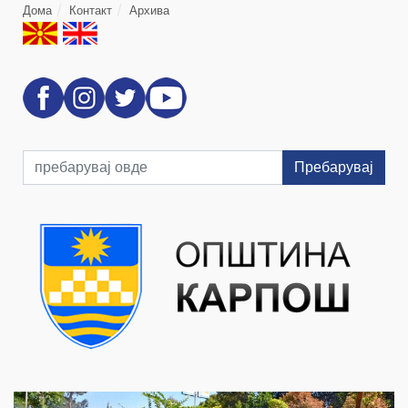
Дома
Контакт
Архива
Пребарувај