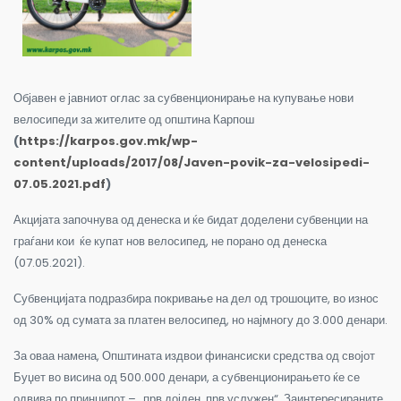
Објавен е јавниот оглас за субвенционирање на купување нови
велосипеди за жителите од општина Карпош
(
https://karpos.gov.mk/wp-
content/uploads/2017/08/Javen-povik-za-velosipedi-
07.05.2021.pdf
)
Акцијата започнува од денеска и ќе бидат доделени субвенции на
граѓани кои ќе купат нов велосипед, не порано од денеска
(07.05.2021).
Субвенцијата подразбира покривање на дел од трошоците, во износ
од 30% од сумата за платен велосипед, но најмногу до 3.000 денари.
За оваа намена, Општината издвои финансиски средства од својот
Буџет во висина од 500.000 денари, а субвенционирањето ќе се
одвива по принципот – „прв дојден, прв услужен“. Заинтересираните