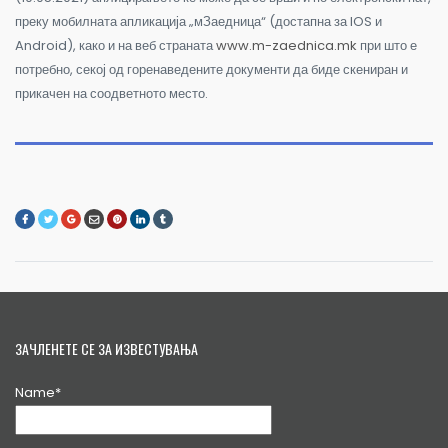
преку мобилната апликација „мЗаедница“ (достапна за IOS и
Android), како и на веб страната
www.m-zaednica.mk
при што е
потребно, секој од горенаведените документи да биде скениран и
прикачен на соодветното место.
ЗАЧЛЕНЕТЕ СЕ ЗА ИЗВЕСТУВАЊА
Name*