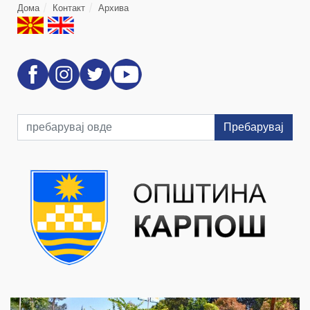
Дома
Контакт
Архива
Пребарувај