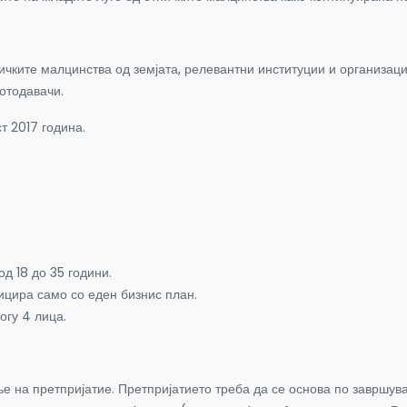
ничките малцинства од земјата, релевантни институции и организац
отодавачи.
т 2017 година.
д 18 до 35 години.
ицира само со еден бизнис план.
огу 4 лица.
 на претпријатие. Претпријатието треба да се основа по завршув