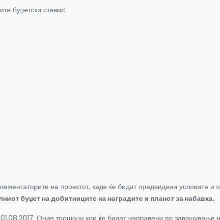
те буџетски ставки:
лементаторите на проектот, каде ќе бидат предвидени условите и о
ниот буџет на добитниците на наградите и планот за набавка.
1.08.2017. Оние трошоци кои ќе бидат направени по завршување на