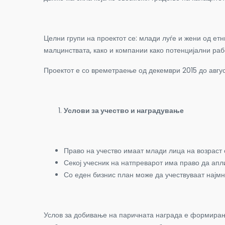
Целни групи на проектот се: млади луѓе и жени од ет
малцинствата, како и компании како потенцијални раб
Проектот е со времетраење од декември 2015 до авгус
Услови за учество и наградување
Право на учество имаат млади лица на возраст о
Секој учесник на натпреварот има право да апл
Со еден бизнис план може да учествуваат најмн
Услов за добивање на паричната награда е формирање