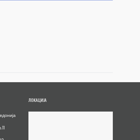
ЛОКАЦИЈА
едонија
.11