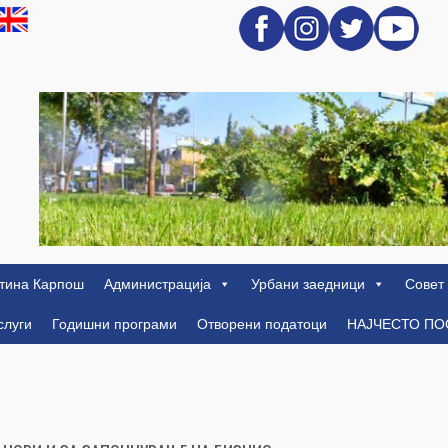
тина Карпош
Администрација
Урбани заедници
Совет
слуги
Годишни програми
Отворени податоци
НАЈЧЕСТО П