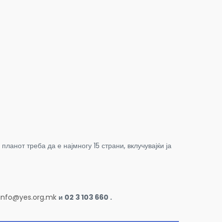
 планот треба да е најмногу 15 страни, вклучувајќи ја
info@yes.org.mk
и 02 3 103 660 .