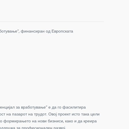
аботување”, финансиран од Европската
тенцијал за вработување” е да го фасилитира
ст на пазарот на трудот. Овој проект исто така цели
во формирањето на нови бизниси, како и да креира
поддршка за професионален развој.