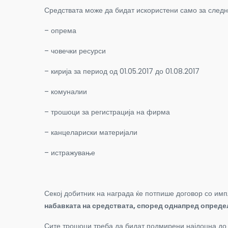
Средствата може да бидат искористени само за следни
– опрема
– човечки ресурси
– кирија за период од 01.05.2017 до 01.08.2017
– комуналии
– трошоци за регистрација на фирма
– канцелариски материјали
– истражување
Секој добитник на награда ќе потпише договор со имп
набавката на средствата, според однапред определ
Сите трошоци треба да бидат подмирени најдоцна до 0