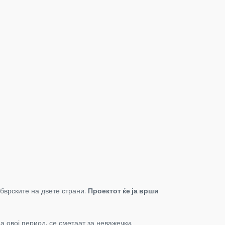
бврските на двете страни.
Проектот ќе ја врши
 овој период, се сметаат за неважечки.