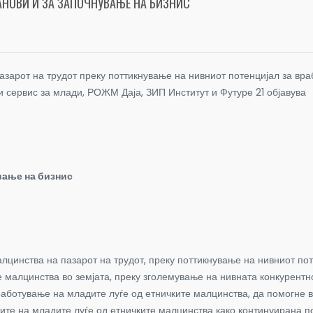
АНОВИ И ЗА ЗАПОЧНУВАЊЕ НА БИЗНИС
азарот на трудот преку поттикнување на нивниот потенцијал за вр
 сервис за млади, РОЖМ Даја, ЗИП Институт и Футуре 21 објавува
вање на бизнис
лцинства на пазарот на трудот, преку поттикнување на нивниот по
 малцинства во земјата, преку зголемување на нивната конкурентно
работување на младите луѓе од етничките малцинства, да помогне 
тите на младите луѓе од етничките малцинства како континуирана 