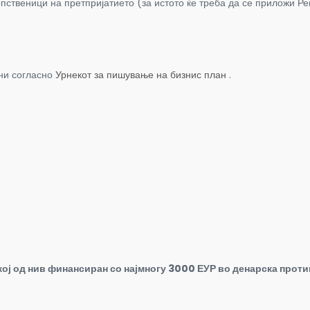
опственици на претпријатието (за истото ќе треба да се приложи 
ени согласно
Урнекот за пишување на бизнис план
.
кој од нив финансиран со најмногу 3000 ЕУР во денарска прот