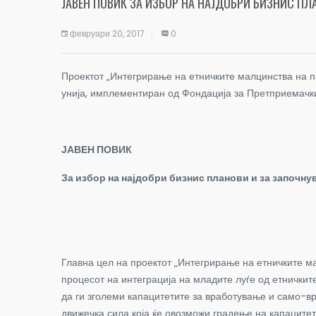
ЈАВЕН ПОВИК ЗА ИЗБОР НА НАЈДОБРИ БИЗНИС ПЛ
февруари 20, 2017
0
Проектот „Интегрирање на етничките малцинства на п
унија, имплементиран од Фондација за Претприемачки
ЈАВЕН ПОВИК
За избор на најдобри бизнис планови и за започну
Главна цел на проектот „Интегрирање на етничките ма
процесот на интеграција на младите луѓе од етничките
да ги зголеми капацитетите за вработување и само-в
движечка сила која ќе овозможи градење на капаците