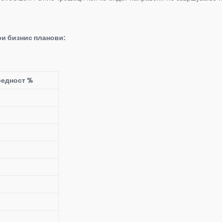
ри бизнис планови:
едност %