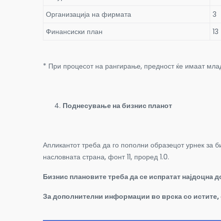
Организација на фирмата
3
Финансиски план
13
* При процесот на рангирање, предност ќе имаат мла
Поднесување на бизнис планот
Апликантот треба да го пополни образецот урнек за б
насловната страна, фонт 11, проред 1.0.
Бизнис плановите треба да се испратат најдоцна до
За дополнителни информации во
врска со истите,