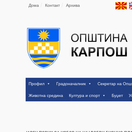
Дома
Контакт
Архива
Профил
Градоначалник
Секретар на Опш
Животна средина
Култура и спорт
Буџет
У