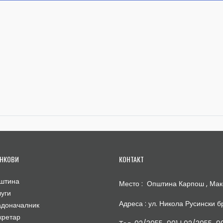
НКОВИ
КОНТАКТ
штина
Место : Општина Карпош , Мак
луги
Адреса : ул. Никола Русински бр
адоначалник
кретар