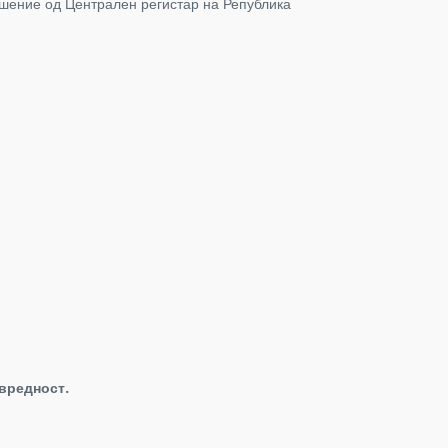
Решение од Централен регистар на Република
ивредност.