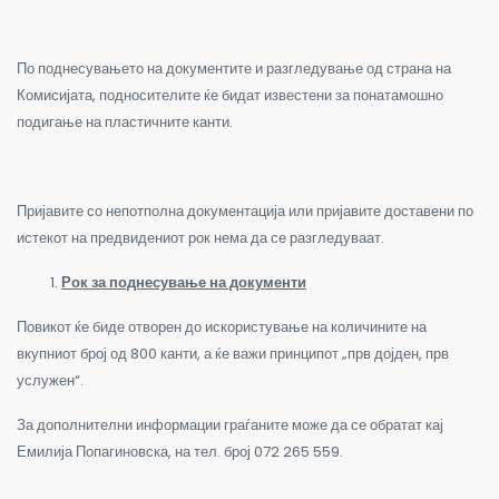
По поднесувањето на документите и разгледување од страна на
Комисијата, подносителите ќе бидат известени за понатамошно
подигање на пластичните канти.
Пријавите со непотполна документација или пријавите доставени по
истекот на предвидениот рок нема да се разгледуваат.
Рок за поднесување на документи
Повикот ќе биде отворен до искористување на количините на
вкупниот број од 800 канти, а ќе важи принципот „прв дојден, прв
услужен“.
За дополнителни информации граѓаните може да се обратат кај
Емилија Попагиновска, на тел. број 072 265 559.