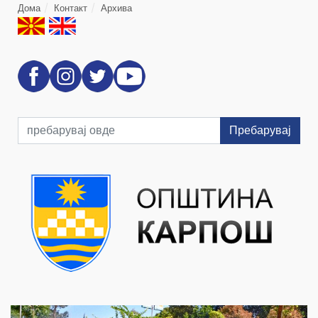
Дома
Контакт
Архива
Пребарувај