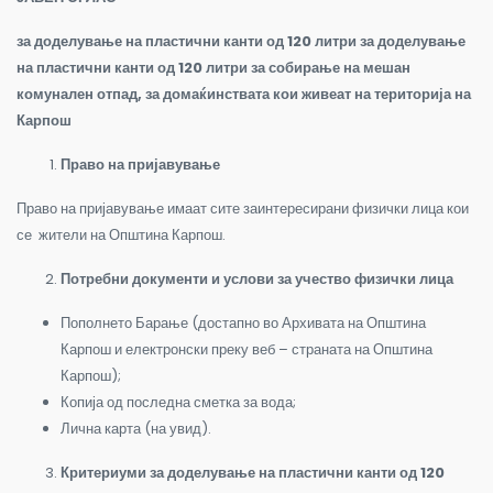
за доделување на пластични канти од 120 литри за доделување
на пластични канти од 120 литри за собирање на мешан
комунален отпад, за домаќинствата кои живеат на територија на
Карпош
Право на пријавување
Право на пријавување имаат сите заинтересирани физички лица кои
се жители на Општина Карпош.
Потребни документи и услови за учество физички лица
Пополнето Барање (достапно во Архивата на Општина
Карпош и електронски преку веб – страната на Општина
Карпош);
Копија од последна сметка за вода;
Лична карта (на увид).
Критериуми за доделување на пластични канти од 120