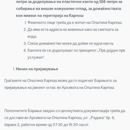
литри за доделување на пластични канти од 120 литри за
собирање на мешан комунален отпад, за домаќинствата
кои живеат на територија на Карпош
Физичкото лице треба да е жител на Општина Карпош;
Да има иста адреса на живеење како на сметката за
вода;
Секое домаќинство може да добие по една канта;
Кантите ќе се доделуваат по принципот „Прв дојден прв
услужен“.
Начин на пријавување
Граѓаните на Општина Карпош може да го подигнат Барањето за
пријавување на јавниот оглас во Архивата на Општина Карпош.
Пополнетите Барање заедно со целокупната документација треба да
се достави во Архивата на Општина Карпош, ул. „Радика“ бр. 9,
барака 2, работно време од 07:30 до 15:30 часот.