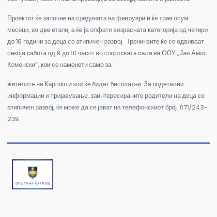
Проектот ќе започне на средината на февруари и ќе трае осум
месеци, во две етапи, а ќе ја опфати возрасната категорија од четири
до 16 години за деца со атипичен развој. Тренинзите ќе се одвиваат
секоја сабота од 9 до 10 часот во спортската сала на ООУ ,,Јан Амос
Коменски”, кои се наменети само за
жителите на Карпош и кои ќе бидат бесплатни. За подетални
информации и пријавување, заинтересираните родители на деца со
атипичен развој, ќе може да се јават на телефонскиот број 071/243-
239.