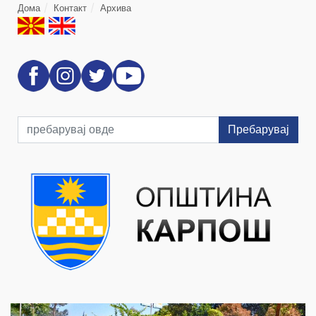
Дома
Контакт
Архива
Пребарувај