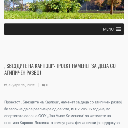
MENU
,,ЅВЕЗДИТЕ НА КАРПОШ”-ПРОЕКТ НАМЕНЕТ ЗА ДЕЦА СО
АТИПИЧЕН РАЗВОЈ
јануари 29, 2025
0
Проектот ,,Ѕвездите на Карпош”, наменет за деца со атипичен развој,
ќе започне да се реализира од сабота, 15.02.20205 година, во
спортската сала на ООУ ,,Јан Амос Кoменски” за жителите на
општина Карпош. Локалната самоуправа финансиски ја поддржува