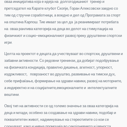
оваа иницијатива која е идеја на долгогодишниот тренер и
претседател на Карате клубот Скопје, Горан Алексовски заедно со
тим од стручни соработници, а воедно и дел од Програмата за спорт
на општина Карпош.
Тие имаат за цел да ја реанимираат потребата
на оваа ранлива категорија на деца во делот на стимулација на
физичкиот и социо-емоционалниот развој преку друштвени спортски
игри.
Целта на проектот е децата да учествуваат во спортски, друштвени и
забавни активности. Со редовни тренинзи, да добијат подобрување
на физичката кондиција, правилно дишење, агилност, упорност,
издржливост, поврзаност во друштво, развивање на тимски дух,
себе прифаќање, формирање на здрави навики, развој на моторните,
а индиректно и на социјалните,емоционалните и интелектуалните
вештини.
Овој тип на активности се од големо значење за оваа категорија на
деца и млади, особено за создавање на здрави навики, подобар и
поквалитетен живот, надминување на стереотипите со кои се
соочуваат, како и нивна промоција во секојдневието и јавноста.