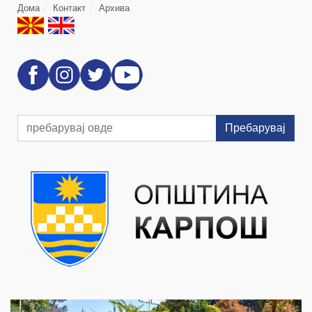
Дома
Контакт
Архива
Пребарувај