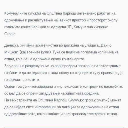
Комуналните служби на Општина Карпош интензивно работат на
одржување и расчистување на јавниот простор и просторот околу
големите контејнери кои ги одржува ЈП „Комунална хигиена“ –
Скопје.
Денеска, хигиеничарите чистеа во должина на улицата „Ванчо
Мицков“ (кај воените кули). Тука се подигна поголема количина на
отпад, која беше одложена околу контејнерите.
За успешно разрешување на овој пробрем повторно ги потсетуваме
граѓаните да не одлагаат отпад околу контејнерите туку правилно да
го фрлаат во истите.
Освен тоа се интензивирани и инспекциските контроли по населбите,
со цел да се спречи загадување на животната средина.
На веб страната на Општина Карпош (www.karpos.gov.mk) можат
да се најдат сите информации за локации за одложување на отпад
од домаќинствата, како и кабаст и електронски/електричен отпад.