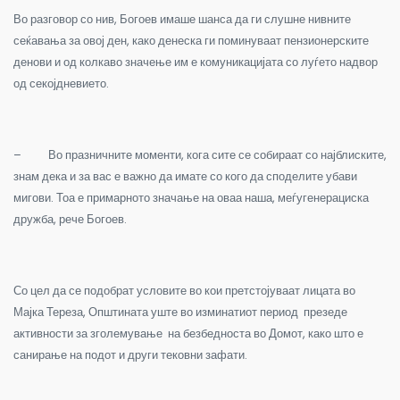
Во разговор со нив, Богоев имаше шанса да ги слушне нивните
сеќавања за овој ден, како денеска ги поминуваат пензионерските
денови и од колкаво значење им е комуникацијата со луѓето надвор
од секојдневието.
– Во празничните моменти, кога сите се собираат со најблиските,
знам дека и за вас е важно да имате со кого да споделите убави
мигови. Тоа е примарното значање на оваа наша, меѓугенерациска
дружба, рече Богоев.
Со цел да се подобрат условите во кои претстојуваат лицата во
Мајка Тереза, Општината уште во изминатиот период презеде
активности за зголемување на безбедноста во Домот, како што е
санирање на подот и други тековни зафати.