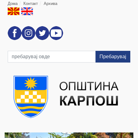
Дома
Контакт
Архива
Пребарувај