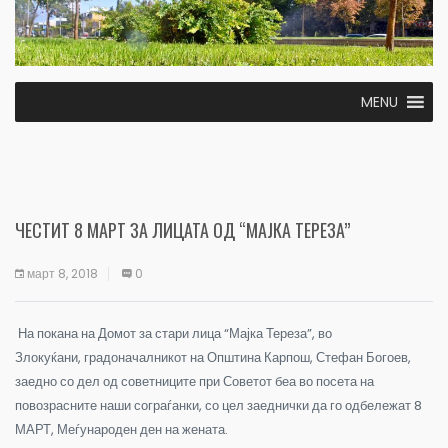
MENU
ЧЕСТИТ 8 МАРТ ЗА ЛИЦАТА ОД “МАЈКА ТЕРЕЗA”
март 8, 2018
0
На покана на Домот за стари лица “Мајка Тереза”, во
Злокуќани, градоначалникот на Општина Карпош, Стефан Богоев,
заедно со дел од советниците при Советот беа во посета на
повозрасните наши сограѓанки, со цел заеднички да го одбележат 8
МАРТ, Меѓународен ден на жената.