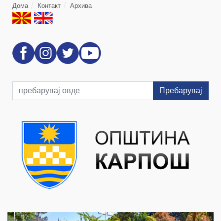
Дома
Контакт
Архива
Пребарувај