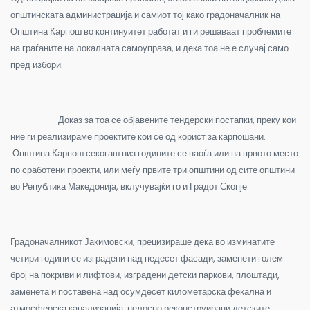
општинската администрација и самиот тој како градоначалник на
Општина Карпош во континуитет работат и ги решаваат проблемите
на граѓаните на локалната самоуправа, и дека тоа не е случај само
пред избори.
– Доказ за тоа се објавените тендерски постапки, преку кои
ние ги реализираме проектите кои се од корист за карпошани.
Општина Карпош секогаш низ годините се наоѓа или на првото место
по сработени проекти, или меѓу првите три општини од сите општини
во Република Македонија, вклучувајќи го и Градот Скопје.
Градоначалникот Јакимовски, прецизираше дека во изминатите
четири години се изградени над педесет фасади, заменети голем
број на покриви и лифтови, изградени детски паркови, плоштади,
заменета и поставена над осумдесет километарска фекална и
атмосферска канализација, целосно реконструирани детските