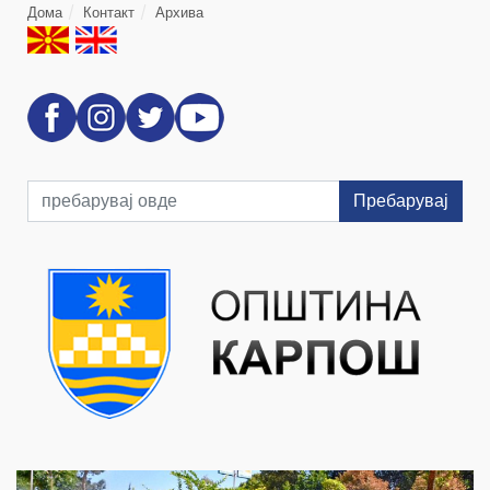
Дома
Контакт
Архива
Пребарувај