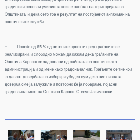
градинки и основни училишта кои се наоѓаат на територијата на
Општината и дека сето тоа е резултат на постојаниот ангажман на
општинските служби.
– Повеќе од 85 % од ветените проекти пред граѓаните се
реализирани, и слободно можам да кажам дека граѓаните на
Општина Карпош се задоволни од работата на општинската
администрација и од мене како градоначалник. Граѓаните се тие кои
ја даваат довербата на избори, и убеден сум дека ние нивната
доверба сме ја залужиле и повторно ќе ја побараме, појасни
градоначалникот на Општина Карпош Стевчо Јакимовски.