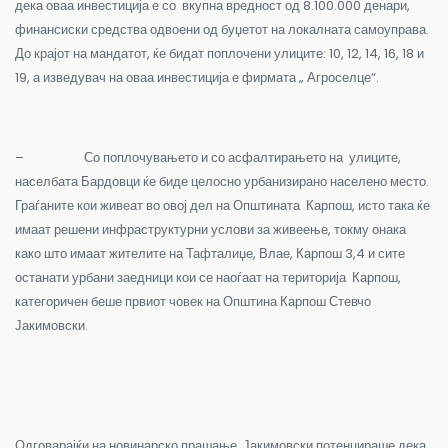
дека оваа инвестиција е со вкупна вредност од 8.100.000 денари,
финансиски средства одвоени од буџетот на локалната самоуправа.
До крајот на мандатот, ќе бидат поплочени улиците: 10, 12, 14, 16, 18 и
19, а изведувач на оваа инвестиција е фирмата „ Агроселце“.
– Со поплочувањето и со асфалтирањето на улиците,
населбата Бардовци ќе биде целосно урбанизирано населено место.
Граѓаните кои живеат во овој дел на Општината Карпош, исто така ќе
имаат решени инфраструктурни услови за живеење, токму онака
како што имаат жителите на Тафталиџе, Влае, Карпош 3,4 и сите
останати урбани заедници кои се наоѓаат на територија Карпош,
категоричен беше првиот човек на Општина Карпош Стевчо
Јакимовски.
Одговарајќи на новинарско прашање, Јакимовски потенцираше дека