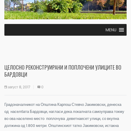
MENU
ЦЕЛОСНО РЕКОНСТРУИРАНИ И ПОПЛОЧЕНИ УЛИЦИТЕ ВО
БАРДОВЦИ
август 8, 2017
0
Градоначалникот на Општина Карпош Стевчо Јакимовски, денеска
од населбата Бардовци, нагласи дека локалната самоуправа токму
во ова населено место поплочува деветнаесет улици, со вкупна
должина од 1.800 метри. Општинскиот татко Јакимовски, истакна