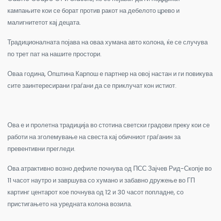
кампањите кои се борат против ракот на дебелото црево и
малигнитетот кај децата.
Традиционалната појава на оваа хумана авто колона, ќе се случува
по трет пат на нашите простори.
Оваа година, Општина Карпош е партнер на овој настан и ги повикува
сите заинтересирани граѓани да се приклучат кон истиот.
Ова е и пролетна традиција во стотина светски градови преку кои се
работи на зголемување на свеста кај обичниот граѓанин за
превентивни прегледи.
Ова атрактивно возно дефиле почнува од ПСС Зајчев Рид-Скопје во
11 часот наутро и завршува со хумано и забавно дружење во ГП
картинг центарот кое почнува од 12 и 30 часот попладне, со
пристигањето на уредната колона возила.