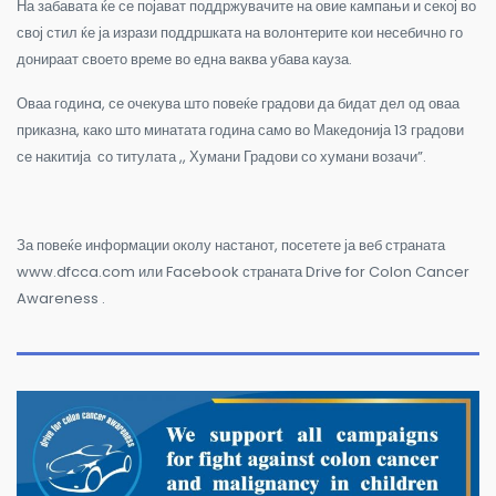
На забавата ќе се појават поддржувачите на овие кампањи и секој во
свој стил ќе ја изрази поддршката на волонтерите кои несебично го
донираат своето време во една ваква убава кауза.
Оваа годин
a,
се очекува што повеќе градови да бидат дел од оваа
приказна, како што минатата година само во Македонија 13 градови
се накитија со титулата ,, Хумани Градови со хумани возачи”.
За повеќе информации околу настанот, посетете ја веб страната
www.dfcca.com или
Facebook
страната Drive for Colon Cancer
Awareness .