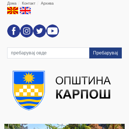
Дома
Контакт
Архива
Пребарувај