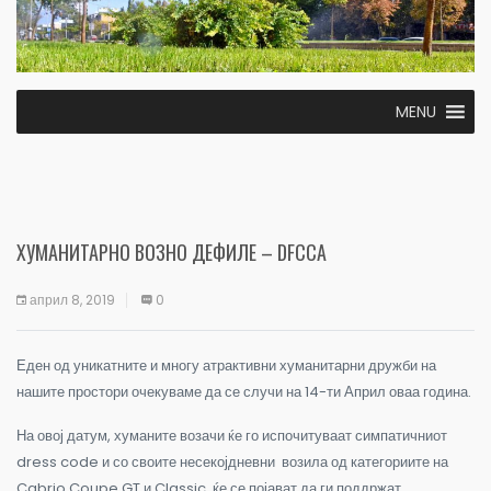
MENU
ХУМАНИТАРНО ВОЗНО ДЕФИЛЕ – DFCCA
април 8, 2019
0
Еден од уникатните и многу атрактивни хуманитарни дружби на
нашите простори очекуваме да се случи на 14-ти Април оваа година.
На овој датум, хуманите возачи ќе го испочитуваат симпатичниот
dress code и со своите несекојдневни возила од категориите на
Cabrio Coupe GT и Classic, ќе се појават да ги поддржат