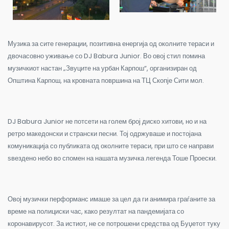
Музика за сите генерации, позитивна енергија од околните тераси и
двочасовно уживање со DJ Babura Junior. Во овој стил помина
музичкиот настан „Звуците на урбан Карпош“, организиран од
Општина Карпош, на кровната површина на ТЦ Скопје Сити мол.
DJ Babura Junior не потсети на голем број диско хитови, но и на
ретро македонски и странски песни. Тој одржуваше и постојана
комуникација со публиката од околните тераси, при што се направи
ѕвездено небо во спомен на нашата музичка легенда Тоше Проески.
Овој музички перформанс имаше за цел да ги анимира граѓаните за
време на полициски час, како резултат на пандемијата со
коронавирусот. За истиот, не се потрошени средства од Буџетот туку