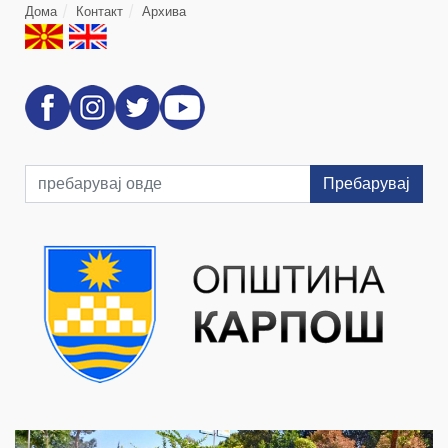
Дома
Контакт
Архива
Пребарувај