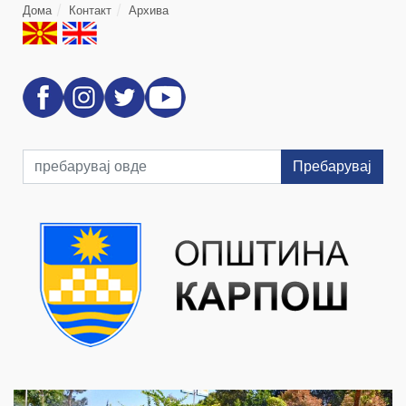
Дома
Контакт
Архива
Пребарувај