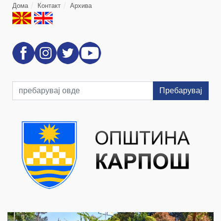
Дома
Контакт
Архива
Пребарувај