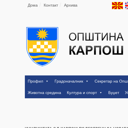
Дома
Контакт
Архива
Профил
Градоначалник
Секретар на Опш
Животна средина
Култура и спорт
Буџет
У