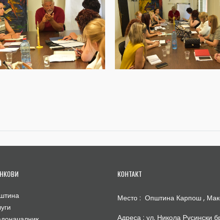
НКОВИ
КОНТАКТ
штина
Место : Општина Карпош , Мак
луги
Адреса : ул. Никола Русински бр
адоначалник