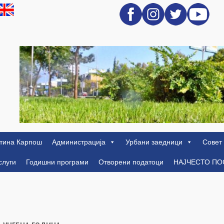
тина Карпош
Администрација
Урбани заедници
Совет
слуги
Годишни програми
Отворени податоци
НАЈЧЕСТО П