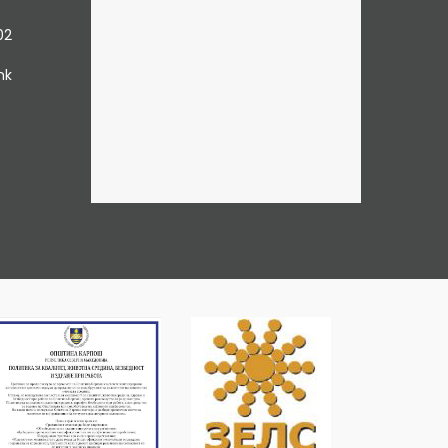
02
mk