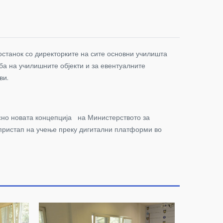
останок со директорките на сите основни училишта
ба на училишните објекти и за евентуалните
ви.
асно новата концепција на Министерството за
 пристап на учење преку дигитални платформи во