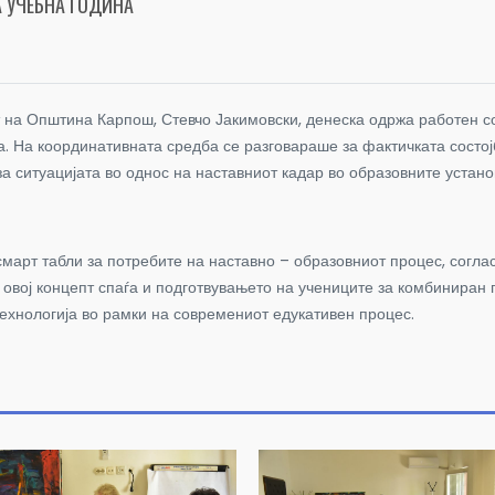
 УЧЕБНА ГОДИНА
т на Општина Карпош, Стевчо Јакимовски, денеска одржа работен с
а. На координативната средба се разговараше за фактичката состој
а ситуацијата во однос на наставниот кадар во образовните устано
смарт табли за потребите на наставно – образовниот процес, согл
 овој концепт спаѓа и подготвувањето на учениците за комбиниран
технологија во рамки на современиот едукативен процес.