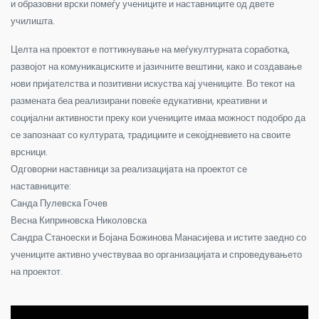
и образовни врски помеѓу учениците и наставниците од двете
училишта.
Целта на проектот е поттикнување на меѓукултурната соработка,
развојот на комуникациските и јазичните вештини, како и создавање
нови пријателства и позитивни искуства кај учениците. Во текот на
размената беа реализирани повеќе едукативни, креативни и
социјални активности преку кои учениците имаа можност подобро да
се запознаат со културата, традициите и секојдневието на своите
врсници.
Одговорни наставници за реализацијата на проектот се
наставниците:
Санда Пулевска Гочев
Весна Киприновска Николовска
Сандра Станоески и Бојана Божинова Манасијева и истите заедно со
учениците активно учествуваа во организацијата и спроведувањето
на проектот.