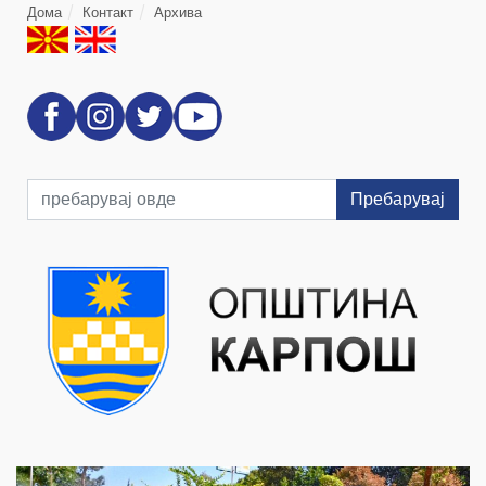
Дома
Контакт
Архива
Пребарувај