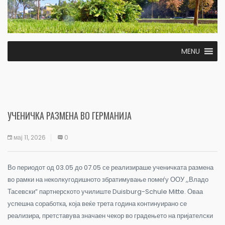
MENU
УЧЕНИЧКА РАЗМЕНА ВО ГЕРМАНИЈА
мај 11, 2026
0
Во периодот од 03.05 до 07.05 се реализираше ученичката размена
во рамки на неколкугодишното збратимување помеѓу ООУ ,,Владо
Тасевски” партнерското училиште Duisburg-Schule Mitte. Оваа
успешна соработка, која веќе трета година континуирано се
реализира, претставува значаен чекор во градењето на пријателски