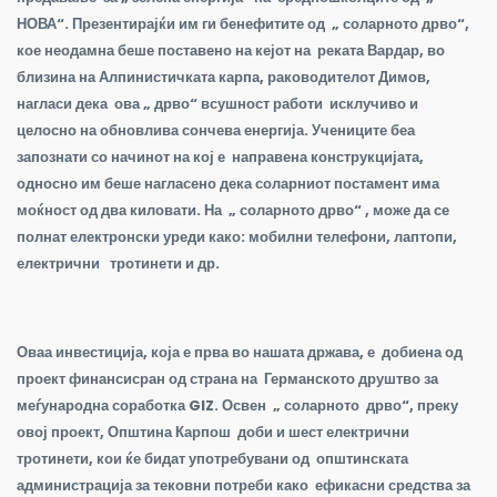
НОВА“. Презентирајќи им ги бенефитите од „ соларното дрво“,
кое неодамна беше поставено на кејот на реката Вардар, во
близина на Алпинистичката карпа, раководителот Димов,
нагласи дека ова „ дрво“ всушност работи исклучиво и
целосно на обновлива сончева енергија. Учениците беа
запознати со начинот на кој е направена конструкцијата,
односно им беше нагласено дека соларниот постамент има
моќност од два киловати. На „ соларното дрво“ , може да се
полнат електронски уреди како: мобилни телефони, лаптопи,
електрични тротинети и др.
Оваа инвестиција, која е прва во нашата држава, е добиена од
проект финансисран од страна на Германското друштво за
меѓународна соработка
GIZ
. Освен „ соларното дрво“, преку
овој проект, Општина Карпош доби и шест електрични
тротинети, кои ќе бидат употребувани од општинската
администрација за тековни потреби како ефикасни средства за