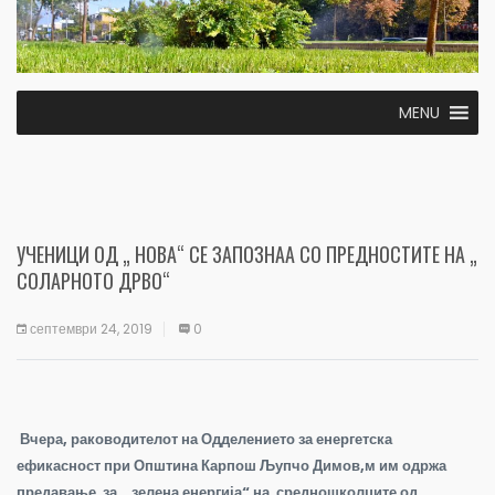
MENU
УЧЕНИЦИ ОД „ НОВА“ СЕ ЗАПОЗНАА СО ПРЕДНОСТИТЕ НА „
СОЛАРНОТО ДРВО“
септември 24, 2019
0
Вчера, раководителот на Одделението за енергетска
ефикасност при Општина Карпош Љупчо Димов,м им одржа
предавање за „ зелена енергија“ на средношколците од „