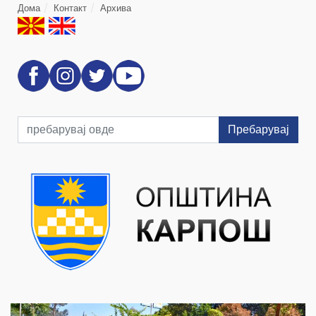
Дома
Контакт
Архива
Пребарувај