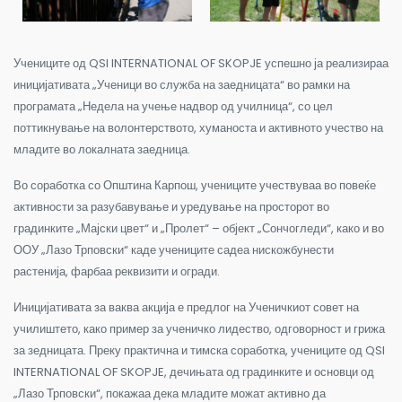
Учениците од QSI INTERNATIONAL OF SKOPJE успешно ја реализираа
иницијативата „Ученици во служба на заедницата“ во рамки на
програмата „Недела на учење надвор од училница“, со цел
поттикнување на волонтерството, хуманоста и активното учество на
младите во локалната заедница.
Во соработка со Општина Карпош, учениците учествуваа во повеќе
активности за разубавување и уредување на просторот во
градинките „Мајски цвет“ и „Пролет“ – објект „Сончогледи“, како и во
ООУ „Лазо Трповски“ каде учениците садеа нискожбунести
растенија, фарбаа реквизити и огради.
Иницијативата за ваква акција е предлог на Ученичкиот совет на
училиштето, како пример за ученичко лидество, одговорност и грижа
за зедницата. Преку практична и тимска соработка, учениците од QSI
INTERNATIONAL OF SKOPJE, дечињата од градинките и основци од
„Лазо Трповски“, покажаа дека младите можат активно да