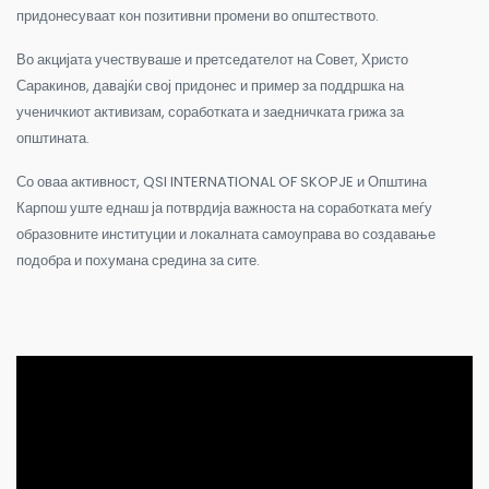
придонесуваат кон позитивни промени во општеството.
Во акцијата учествуваше и претседателот на Совет, Христо
Саракинов, давајќи свој придонес и пример за поддршка на
ученичкиот активизам, соработката и заедничката грижа за
општината.
Со оваа активност, QSI INTERNATIONAL OF SKOPJE и Општина
Карпош уште еднаш ја потврдија важноста на соработката меѓу
образовните институции и локалната самоуправа во создавање
подобра и похумана средина за сите.