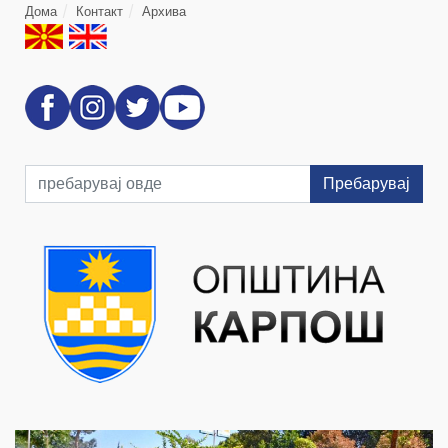
Дома
Контакт
Архива
Пребарувај