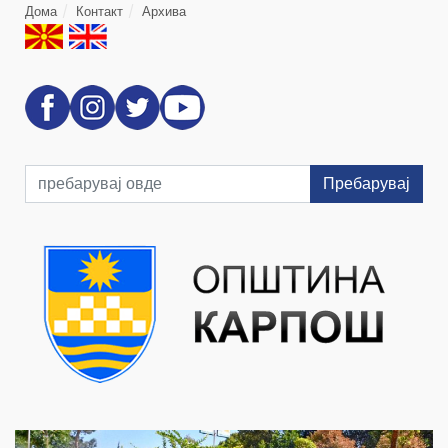
Дома
Контакт
Архива
Пребарувај