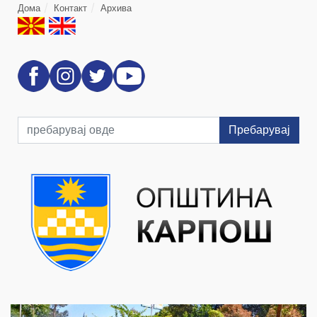
Дома
Контакт
Архива
Пребарувај