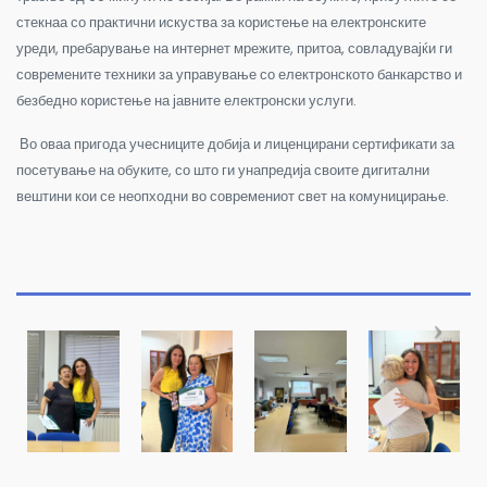
стекнаа со практични искуства за користење на електронските
уреди, пребарување на интернет мрежите, притоа, совладувајќи ги
современите техники за управување со електронското банкарство и
безбедно користење на јавните електронски услуги.
Во оваа пригода учесниците добија и лиценцирани сертификати за
посетување на обуките, со што ги унапредија своите дигитални
вештини кои се неопходни во современиот свет на комуницирање.