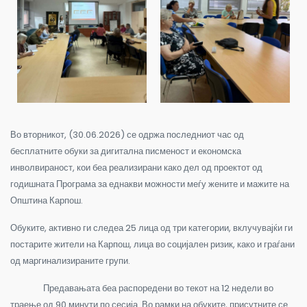
Во вторникот, (30.06.2026) се одржа последниот час од
бесплатните обуки за дигитална писменост и економска
инволвираност, кои беа реализирани како дел од проектот од
годишната Програма за еднакви можности меѓу жените и мажите на
Општина Карпош.
Обуките, активно ги следеа 25 лица од три категории, вклучувајќи ги
постарите жители на Карпош, лица во социјален ризик, како и граѓани
од маргинализираните групи.
Предавањата беа распоредени во текот на 12 недели во
траење од 90 минути по сесија. Во рамки на обуките, присутните се