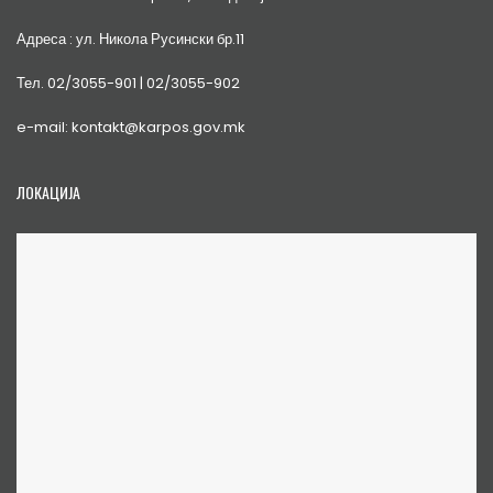
Адреса : ул. Никола Русински бр.11
Тел. 02/3055-901 | 02/3055-902
e-mail: kontakt@karpos.gov.mk
ЛОКАЦИЈА