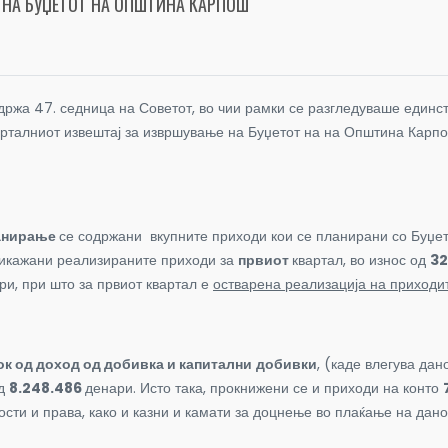
 НА БУЏЕТОТ НА ОПШТИНА КАРПОШ
држа 47. седница на Советот, во чии рамки се разгледуваше единст
рталниот извештај за извршување на Буџетот на на Општина Карпо
анирање
се содржани вкупните приходи кои се планирани со Буџе
икажани реализираните приходи за
првиот
квартал, во износ од
32
ри, при што за првиот квартал е
остварена реализација на приходи
ок од доход од добивка и капитални
добивки
, (каде влегува да
од
8.248.486
денари. Исто така, прокнижени се и приходи на конто
ости и права, како и казни и камати за доцнење во плаќање на дан