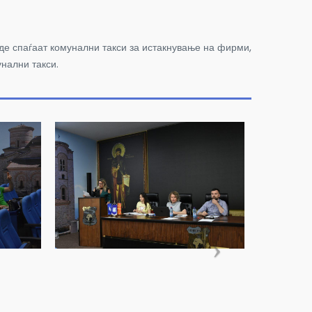
де спаѓаат комунални такси за истакнување на фирми,
унални такси.