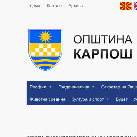
Дома
Контакт
Архива
Профил
Градоначалник
Секретар на Опш
Животна средина
Култура и спорт
Буџет
У