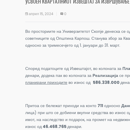
УСВОЕН КВАРТАЛНИОТ ИЗВЕШТАЈ ЗА ИЗВРШУВАЊЕ
април 15, 2024
0
Во просториите на Универзитетот Скопје денеска се о
советниците од Општина Карпош. Станува збор за Ква
односно за тримесечјето од 1. јануари до 31. март.
Според податоците од Извештајот, во колоната за
Пл
денари, додека пак во колоната за
Реализација
се пр
планирани приходите
во износ од
586.338.000
дена
Притоа се бележат приходи на конто
711
односно
Дан
лица) при што се добиени вкупни средства во износ 
имот, на наследство и подарок, на промет на недвижн
износ од
46.468.765
денари.