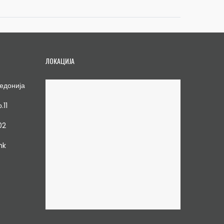
ЛОКАЦИЈА
едонија
.11
02
mk