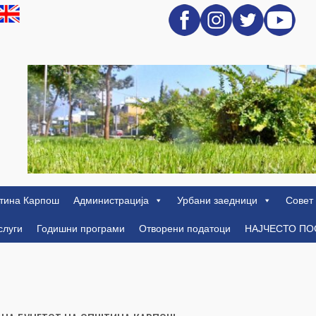
тина Карпош
Администрација
Урбани заедници
Совет
слуги
Годишни програми
Отворени податоци
НАЈЧЕСТО П