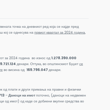
вената точка на дневниот ред која се најде пред
ш кој се однесува на
првиот квартал за 2024 година
,
тот за 2024 година во износ од
1.
278.390
.000
9.721.124
денари. Оттука, во општинскиот Буџет
се
те
во висина од
169.796.047
денари.
нок од плати и други примања на правни и физички
713
–
Даноци на имот
поточно, (даноци на недвижен
оци од имот) од каде се добиени вкупни средства во