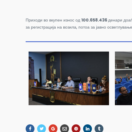
Приходи во вкупен износ од
100.658.436
денари доаѓ
за регистрација на возила, потоа за јавно осветлувањ