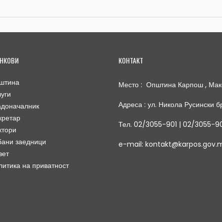
НКОВИ
КОНТАКТ
штина
Место : Општина Карпош , Мак
луги
Адреса : ул. Никола Русински бр
адоначалник
кретар
Тел. 02/3055-901 | 02/3055-9
ктори
бани заедници
e-mail: kontakt@karpos.gov.
вет
литика на приватност