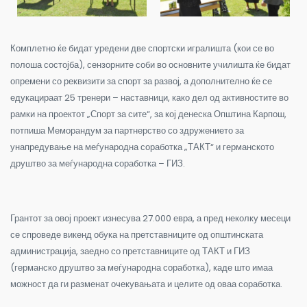
Комплетно ќе бидат уредени две спортски игралишта (кои се во
полоша состојба), сензорните соби во основните училишта ќе бидат
опремени со реквизити за спорт за развој, а дополнително ќе се
едукацираат 25 тренери – наставници, како дел од активностите во
рамки на проектот „Спорт за сите“, за кој денеска Општина Карпош,
потпиша Меморандум за партнерство со здружението за
унапредување на меѓународна соработка „ТАКТ“ и германското
друштво за меѓународна соработка – ГИЗ.
Грантот за овој проект изнесува 27.000 евра, а пред неколку месеци
се спроведе викенд обука на претставниците од општинската
администрација, заедно со претставниците од ТАКТ и ГИЗ
(германско друштво за меѓународна соработка), каде што имаа
можност да ги разменат очекувањата и целите од оваа соработка.