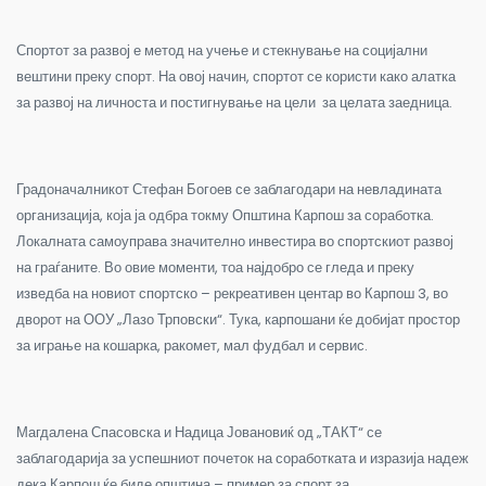
Спортот за развој е метод на учење и стекнување на социјални
вештини преку спорт. На овој начин, спортот се користи како алатка
за развој на личноста и постигнување на цели за целата заедница.
Градоначалникот Стефан Богоев се заблагодари на невладината
организација, која ја одбра токму Општина Карпош за соработка.
Локалната самоуправа значително инвестира во спортскиот развој
на граѓаните. Во овие моменти, тоа најдобро се гледа и преку
изведба на новиот спортско – рекреативен центар во Карпош 3, во
дворот на ООУ „Лазо Трповски“. Тука, карпошани ќе добијат простор
за играње на кошарка, ракомет, мал фудбал и сервис.
Магдалена Спасовска и Надица Јовановиќ од „ТАКТ“ се
заблагодарија за успешниот почеток на соработката и изразија надеж
дека Карпош ќе биде општина – пример за спорт за