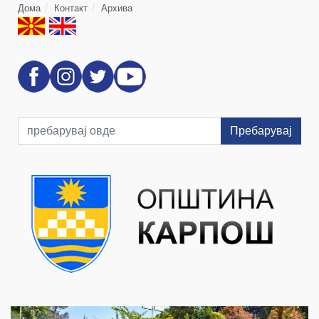
Дома
Контакт
Архива
Пребарувај