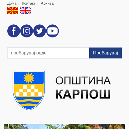
Дома
Контакт
Архива
Пребарувај