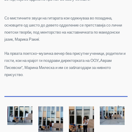
Со мистичните звуци на гитарата кои одекнуваа во позадина,
основците од шесто до девето одделение се претставија со лични
поетски творби, под менторство на наставничката по македонски
јазик, Марика Ракиќ.
На првата поетско-музичка вечер беа присутни ученици, родители и
гости, кои на крајот ги поздрави директорката на ООУ„Аврам
Писевски”, Марина Милеска и им се заблагодари за нивното
присуство.