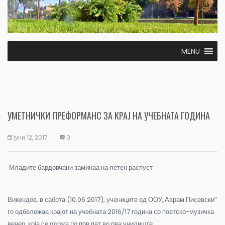
MENU
УМЕТНИЧКИ ПРЕФОРМАНС ЗА КРАЈ НА УЧЕБНАТА ГОДИНА
јуни 12, 2017
0
Младите бардовчани заминаа на летен распуст
Викендов, в сабота (10.06.2017), учениците од ООУ„Аврам Писевски”
го одбележаа крајот на учебната 2016/17 година со поетско-музичка
вечер, која се одржа по прв пат во ова училиште.