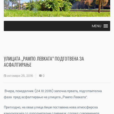
MENU
УЛИЦАТА „РАМПО ЛЕВКАТА” ПОДГОТВЕНА ЗА
АСФАЛТИРАЊЕ
октомври 25, 2016
0
Вчера, понеделник (24.10.2016) започна првата, подготвителна
фаза пред асфалтирање на улицата „Рампо Левката”.
Претходно, на оваа улица беше поставена нова атмосферска
канализација со дополнителни сливници, според современите