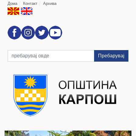
Дома
Контакт
Архива
Пребарувај