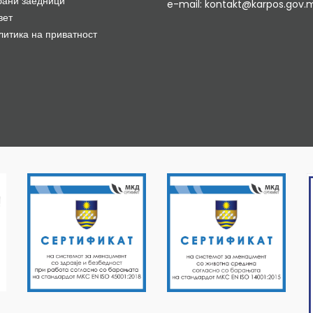
бани заедници
e-mail: kontakt@karpos.gov.
вет
литика на приватност