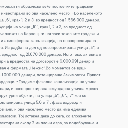
имовски ги образложи веќе постоечките градежни
т инвестирани во ова населено место. -Во населеното
6“, крак 1, 2 и 3, во вредност од 1 .566.000 денари.
ција на улица „10“, крак 1, 2 и 3, во вредност од
ачалникот на Карпош, ги нагласи тековните градежни
а и атмосферска канализација, на новопроектирана
и. Изградба на дел од новопроектирана улица „Е“, и
 вредност од 21.670.000 денари. Исто така, активна е
ри,а вредноста на договорот е 6.000.991 денар и
дувач е фирмата „Нексис“.Во моментов се врши
уште 1.000.000 денари, потенцираше Јакимовски. Првиот
Бардовци. -Градиме фекална канализација на улица
денари, и новопроектирана секундарна улична мрежа
турни објекти , на улица „5“, „6“,„ 7“ кои се
опланирана улица 5,6 и 7 , фаза водовод и
довчани, и ова населено место да има еднаква
мовски. Тој истакна дека до сега, со вложените
вестирани околу 2 милиони евра, за подобрување и