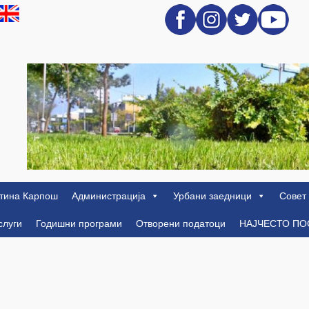
тина Карпош
Администрација
Урбани заедници
Совет
слуги
Годишни програми
Отворени податоци
НАЈЧЕСТО П