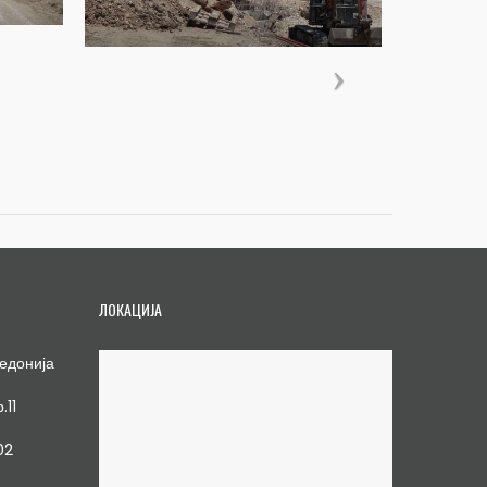
ЛОКАЦИЈА
едонија
.11
02