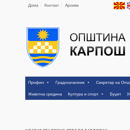
Дома
Контакт
Архива
Профил
Градоначалник
Секретар на Опш
Животна средина
Култура и спорт
Буџет
У