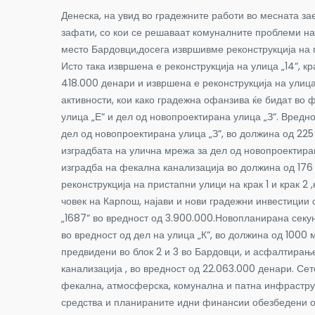
Денеска, на увид во градежните работи во месната з
зафати, со кои се решаваат комуналните проблеми на 
место Бардовци,досега извршивме реконструкција на пов
Исто така извршена е реконструкција на улица „14“, кр
418.000 денари и извршена е реконструкција на улица
активности, кои како градежна офанзива ќе бидат во 
улица „Е“ и дел од новопроектирана улица „З“. Вредн
дел од новопроектирана улица „З“, во должина од 225 
изградбата на улична мрежа за дел од новопроектиран
изградба на фекална канализација во должина од 176 
реконструкција на пристапни улици на крак 1 и крак 2 
човек на Карпош, најави и нови градежни инвестиции
„1687“ во вредност од 3.900.000.Новопланирана секу
во вредност од дел на улица „К“, во должина од 1000 м
предвидени во блок 2 и 3 во Бардовци, и асфалтирање
канализација , во вредност од 22.063.000 денари. Се
фекална, атмосферска, комунална и патна инфраструкт
средства и планираните идни финансии обезбедени од