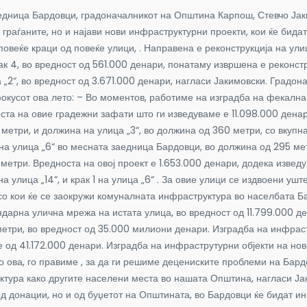
аедница Бардовци, градоначалникот на Општина Карпош, Стевчо Јак
граѓаните, но и најави нови инфраструктурни проекти, кои ќе бида
еќе краци од повеќе улици, . Направена е реконструкција на улица „
ак 4, во вредност од 561.000 денари, понатаму извршена е реконструк
 „2“, во вредност од 3.671.000 денари, нагласи Јакимовски. Градон
фокусот ова лето: – Во моментов, работиме на изградба на фекалн
оста на овие градежни зафати што ги изведуваме е 11.098.000 денар
метри, и должина на улица „3“, во должина од 360 метри, со вкупна
а улица „6“ во месната заедница Бардовци, во должина од 295 мет
метри. Вредноста на овој проект е 1.653.000 денари, додека изве
,на улица „14“, и крак 1 на улица „6“ . За овие улици се издвоени 
 со кои ќе се заокружи комуналната инфраструктура во населбата 
ндарна улична мрежа на истата улица, во вредност од 11.799.000 
етри, во вредност од 35.000 милиони денари. Изградба на инфраструк
 од 41.172.000 денари. Изградба на инфраструтурни објекти на нов
то ова, го правиме , за да ги решиме децениските проблеми на Бар
ура како другите населени места во нашата Општина, нагласи Јаки
 донации, но и од буџетот на Општината, во Бардовци ќе бидат ин