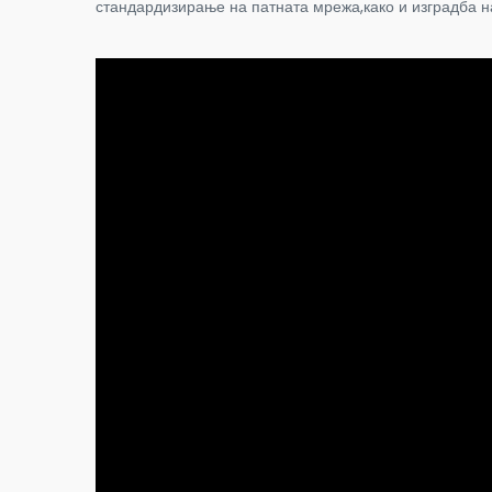
стандардизирање на патната мрежа,како и изградба н