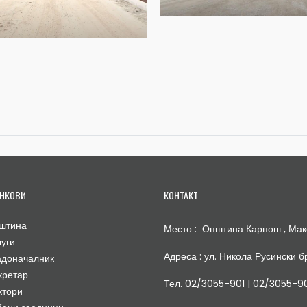
НКОВИ
КОНТАКТ
штина
Место : Општина Карпош , Мак
луги
Адреса : ул. Никола Русински бр
адоначалник
кретар
Тел. 02/3055-901 | 02/3055-9
ктори