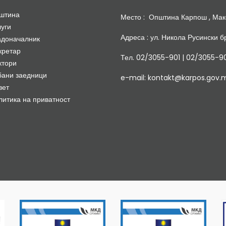
штина
Место : Општина Карпош , Мак
луги
Адреса : ул. Никола Русински бр
адоначалник
кретар
Тел. 02/3055-901 | 02/3055-9
ктори
бани заедници
e-mail: kontakt@karpos.gov.
вет
литика на приватност