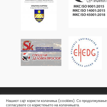
Општина Карпош Copyright © 2019
Нашиот сајт користи колачиња (cookies). Со продолжување 
согласувате со користењето на колачињата.