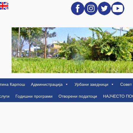
тина Карпош
Администрација
Урбани заедници
Совет
слуги
Годишни програми
Отворени податоци
НАЈЧЕСТО П