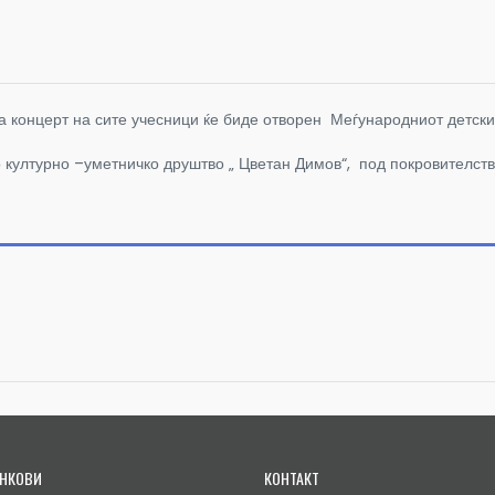
ла концерт на сите учесници ќе биде отворен Меѓународниот детски 
 културно –уметничко друштво „ Цветан Димов“, под покровителст
НКОВИ
КОНТАКТ