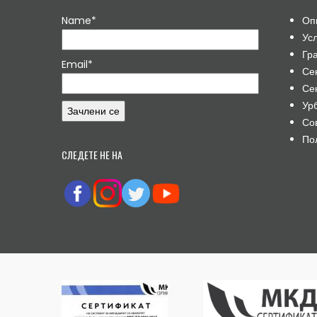
Name*
Оп
Ус
Гр
Email*
Се
Се
Ур
Со
По
СЛЕДЕТЕ НЕ НА