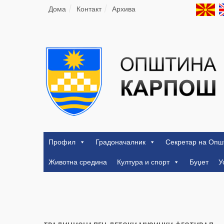
Дома
Контакт
Архива
Профил
Градоначалник
Секретар на Опш
Животна средина
Култура и спорт
Буџет
У