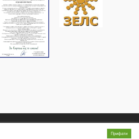
Услови и правила
Политика на приватност
Прифати