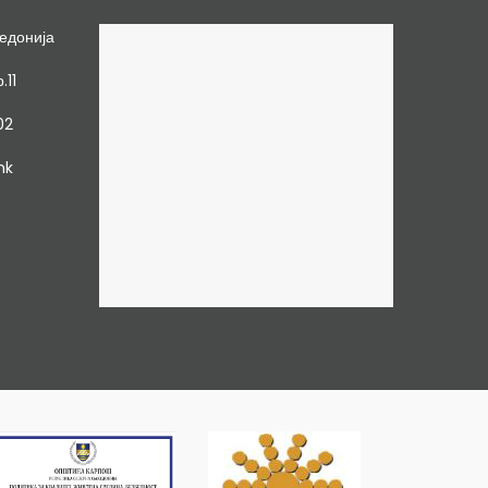
едонија
.11
02
mk