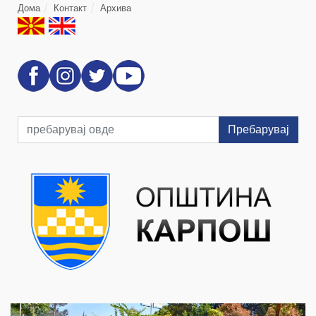
Дома
Контакт
Архива
Пребарувај