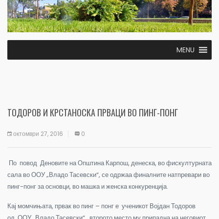
MENU
ТОДОРОВ И КРСТАНОСКА ПРВАЦИ ВО ПИНГ-ПОНГ
октомври 27, 2016
0
По повод Деновите на Општина Карпош, денеска, во фискултурната
сала во ООУ „Владо Тасевски“, се одржаа финалните натпревари во
пинг-понг за основци, во машка и женска конкуренција.
Кај момчињата, првак во пинг – понг е ученикот Војдан Тодоров
од ООУ „Владо Тасевски“ , второто место му припадна на неговиот