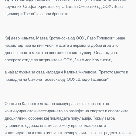
соученик Стефан Христовски, а Едвин Омерагиќ од ООУ „Вера
Циривири Трена“ ја освои бронзата.
Кај девојчињата, Матеа Крстаноска од ООУ „Лазо Трповски“ беше
несовладлива на пинг-понг масата и нејзината добра игра и го
донесе првото место на овогодинешниот турнир. Оваа година,
среброто отиде во витрините на ООУ „Јан Амос Коменски“,
а најзаслужна за оваа награда е Калина Филевска. Третото место и
припадна на Симона Тасевска од ООУ „Владо Тасевски“.
Општина Карпош е локална самоуправа која е позната по
континуираното инвестирањето во развојот на спортот и спортските
дисциплини, особено кај помладата популација. Токму затоа,
учениците од оваа општина се меѓу врвно пласираните
индивидуални и колективни натпреварувачи, како на градско, така и