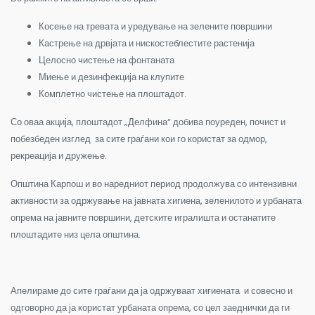
Косење на тревата и уредување на зелените површини
Кастрење на дрвјата и нискостеблестите растенија
Целосно чистење на фонтаната
Миење и дезинфекција на клупите
Комплетно чистење на плоштадот.
Со оваа акција, плоштадот „Делфина“ добива поуреден, почист и
побезбеден изглед за сите граѓани кои го користат за одмор,
рекреација и дружење.
Општина Карпош и во наредниот период продолжува со интензивни
активности за одржување на јавната хигиена, зеленилото и урбаната
опрема на јавните површини, детските игралишта и останатите
плоштадите низ цела општина.
Апелираме до сите граѓани да ја одржуваат хигиената и совесно и
одговорно да ја користат урбаната опрема, со цел заеднички да ги