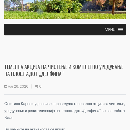
MENU
ТЕМЕЛНА АКЦИЈА НА ЧИСТЕЊЕ И КОМПЛЕТНО УРЕДУВАЊЕ
НА ПЛОШТАДОТ „ДЕЛФИНА“
мај 26, 2026
0
Општина Карпош деновиве спроведува генерална акција за чистење,
уредување и ревитализација на плоштадот „Делфина“ во населбата
Влае.
Во рамките на активноста се врши: