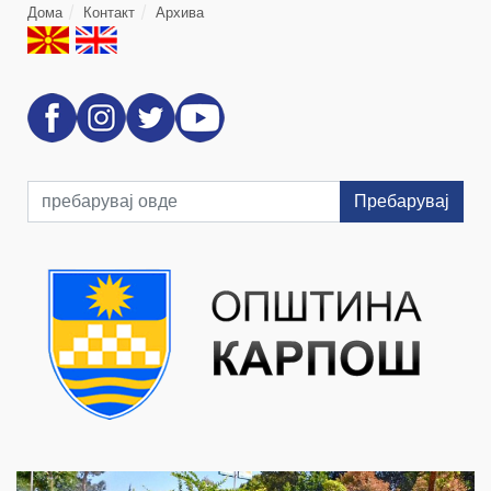
Дома
Контакт
Архива
Пребарувај