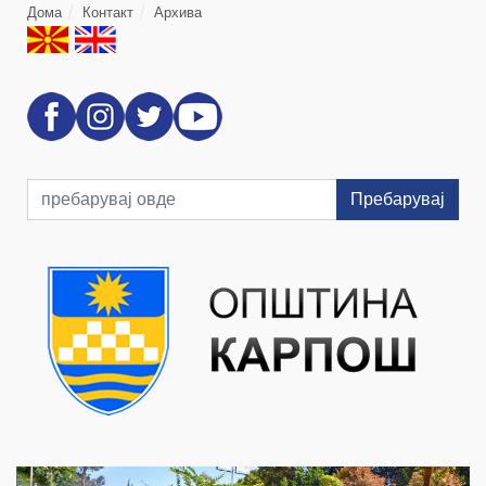
Дома
Контакт
Архива
Пребарувај