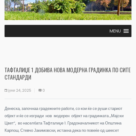
MENU
ТАФТАЛИЏЕ 1 ДОБИВА НОВА МОДЕРНА ГРАДИНКА ПО СИТЕ
СТАНДАРДИ
јуни 24, 2025
0
Денеска, започнаа градежните работи, со кои ќе се руши стариот
објект и ќе се изгради нов модерен објект на градинката „Мајски
Цвет“, во населбата Тафталиџе 1.
Градоначалникот на Општина
Карпош, Стевчо Јакимовски, истакна дека по повеќе од шеесет