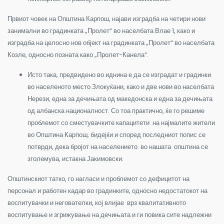
Првиот човек на Општина Карпош, најави изградба на четири нови
занимални во градинката „Пролет“ во населбата Влае 1, како и
изградба на целосно нов објект на градинката „Пролет“ во населбата
Козле, односно позната како „Пролет-Канела“.
Исто така, предвидено во иднина е да се изградат и градинки
во населеното место Злокуќани, како и две нови во населбата
Нерези, една за дечињата од македонска и една за дечињата
од албанска националност. Со тоа практично, ќе го решиме
проблемот со сместувачките капацитети на најмалите жители
во Општина Карпош, бидејќи и според последниот попис се
потврди, дека бројот на населението во нашата општина се
зголемува, истакна Јакимовски.
Општинскиот татко, го нагласи и проблемот со дефицитот на
персонал и работен кадар во градинките, односно недостатокот на
воспитувачки и негователки, кој влијае врз квалитативното
воспитување и згрижување на дечињата и ги повика сите надлежни