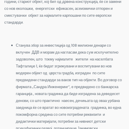
години, стариот објект, кој бил од дрвена конструкција, ќе се замени
со нов еколошки, енергетски ефикасен, асеизмички отпорен и
сместувачки објект за најмалите карпошани по сите европски
стандарди.
Станува збор за инвестиција од 108 милиони денари со
вклучен ДДВ и морам да нагласам дека сум исклучително
задоволен, што токму најмалите жители на населбата
Тафталиџе 1, ќе бидат згрижувани и воспитувани во нов
модерен објект од цврста градба, изграден по сите
предвидени стандарди за ваков тип на објекти. Во договор со
фирмата „Сандра Инженеринг“, е предвидено со банкарска
гаранција , новата градинка да биде изградена за деведесет
денови, со што практично наесен, дечињата од оваа урбана
заедница ќе се вратат во новоизградената градинка, во една
покомфорна средина со сите потребни реквизити и
дидактички материјали, потребни за нивниот детски
психофизички развој, потенцираше Јакимовски.