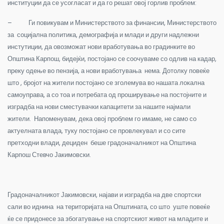
институции да се усогласат и да го решат овој горлив проблем:
– Ги повикувам и Министерството за финансии, Министерството
за социјална политика, демографија и млади и други надлежни
инстутиции, да овозможат нови вработувања во градинките во
Општина Карпош, бидејќи, постојано се соочуваме со одлив на кадар,
преку одење во пензија, а нови вработувања нема. Дотолку повеќе
што , бројот на жители постојано се зголемува во нашата локална
самоуправа, а со тоа и потребата од проширување на постојните и
изградба на нови сместувачки капацитети за нашите најмали
жители. Напоменувам, дека овој проблем го имаме, не само со
актуелната влада, туку постојано се провлекувал и со сите
претходни влади, дециден беше градоначалникот на Општина
Карпош Стевчо Јакимовски.
Градоначалникот Јакимовски, најави и изградба на две спортски
сали во иднина на територијата на Општината, со што уште повеќе
ќе се придонесе за збогатување на спортскиот живот на младите и