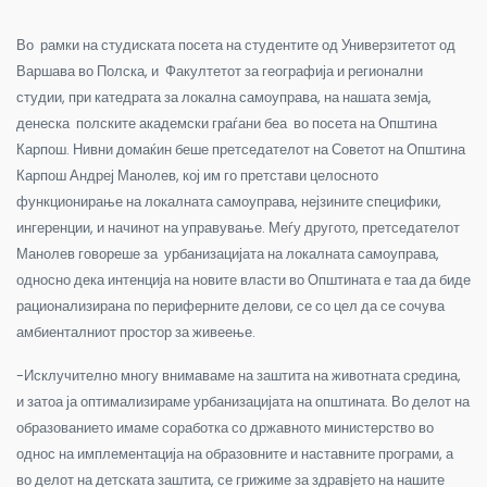
Во рамки на студиската посета на студентите од Универзитетот од
Варшава во Полска, и Факултетот за географија и регионални
студии, при катедрата за локална самоуправа, на нашата земја,
денеска полските академски граѓани беа во посета на Општина
Карпош. Нивни домаќин беше претседателот на Советот на Општина
Карпош Андреј Манолев, кој им го претстави целосното
функционирање на локалната самоуправа, нејзините специфики,
ингеренции, и начинот на управување. Меѓу другото, претседателот
Манолев говореше за урбанизацијата на локалната самоуправа,
односно дека интенција на новите власти во Општината е таа да биде
рационализирана по периферните делови, се со цел да се сочува
амбиенталниот простор за живеење.
-Исклучително многу внимаваме на заштита на животната средина,
и затоа ја оптимализираме урбанизацијата на општината. Во делот на
образованието имаме соработка со државното министерство во
однос на имплементација на образовните и наставните програми, а
во делот на детската заштита, се грижиме за здравјето на нашите