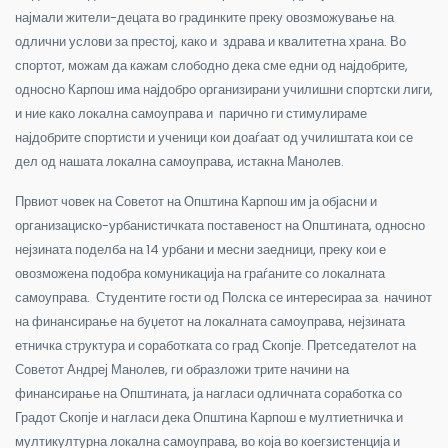
најмали жители-децата во градинките преку овозможување на
одлични услови за престој, како и здрава и квалитетна храна. Во
спортот, можам да кажам слободно дека сме едни од најдобрите,
односно Карпош има најдобро организирани училишни спортски лиги,
и ние како локална самоуправа и парично ги стимулираме
најдобрите спортисти и ученици кои доаѓаат од училиштата кои се
дел од нашата локална самоуправа, истакна Манолев.
Првиот човек на Советот на Општина Карпош им ја објасни и
организациско-урбанистичката поставеност на Општината, односно
нејзината поделба на 14 урбани и месни заедници, преку кои е
овозможена подобра комуникација на граѓаните со локалната
самоуправа. Студентите гости од Полска се интересираа за начинот
на финансирање на буџетот на локалната самоуправа, нејзината
етничка структура и соработката со град Скопје. Претседателот на
Советот Андреј Манолев, ги образложи трите начини на
финансирање на Општината, ја нагласи одличната соработка со
Градот Скопје и нагласи дека Општина Карпош е мултиетничка и
мултикултурна локална самоуправа, во која во коегзистенција и