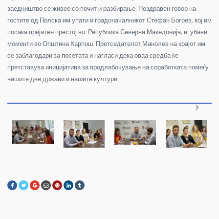
заедништво се живее со почит и разбирање. Поздравен говор на
гостите од Полска им упати и градоначалникот Стефан Богоев, кој им
посака пријатен престој во Република Северна Македонија, и убави
моменти во Општина Карпош. Претседателот Манолев на крајот им
се заблагодари за посетата и нагласи дека оваа средба ќе
претставува иницијатива за продлабочување на соработката помеѓу
нашите две држави и нашите култури.