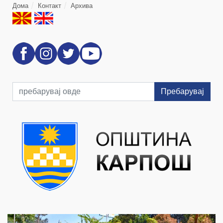
Дома
Контакт
Архива
Пребарувај