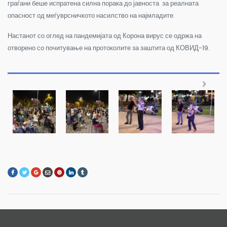
граѓани беше испратена силна порака до јавноста за реалната
опасност од меѓуврсничкото насилство на најмладите.
Настанот со оглед на пандемијата од Корона вирус се одржа на
отворено со почитување на протоколите за заштита од КОВИД-19.