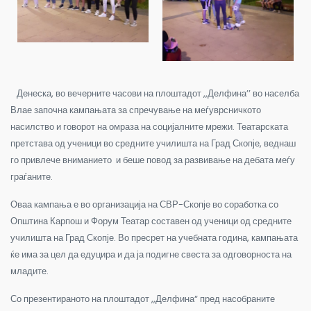
Денеска, во вечерните часови на плоштадот ,,Делфина’’ во населба
Влае започна кампањата за спречување на меѓуврсничкото
насилство и говорот на омраза на социјалните мрежи. Театарската
претстава од ученици во средните училишта на Град Скопје, веднаш
го привлече вниманието и беше повод за развивање на дебата меѓу
граѓаните.
Оваа кампања е во организација на СВР-Скопје во соработка со
Општина Карпош и Форум Театар составен од ученици од средните
училишта на Град Скопје. Во пресрет на учебната година, кампањата
ќе има за цел да едуцира и да ја подигне свеста за одговорноста на
младите.
Со презентираното на плоштадот ,,Делфина“ пред насобраните