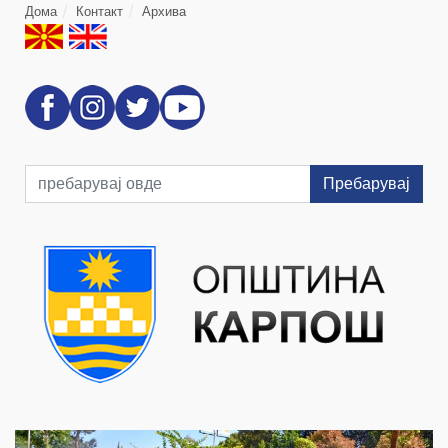
Дома
Контакт
Архива
Пребарувај