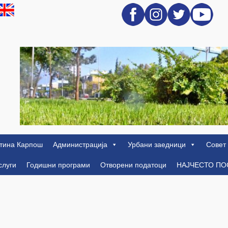
тина Карпош
Администрација
Урбани заедници
Совет
слуги
Годишни програми
Отворени податоци
НАЈЧЕСТО П