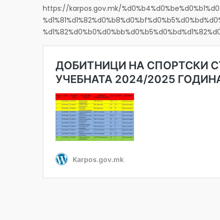
https://karpos.gov.mk/%d0%b4%d0%be%d0%b1
%d1%81%d1%82%d0%b8%d0%bf%d0%b5%d0%bd%d
%d1%82%d0%b0%d0%bb%d0%b5%d0%bd%d1%82%d