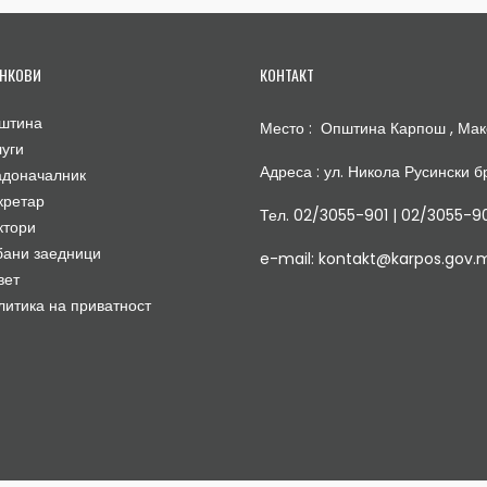
НКОВИ
КОНТАКТ
штина
Место : Општина Карпош , Мак
луги
Адреса : ул. Никола Русински бр
адоначалник
кретар
Тел. 02/3055-901 | 02/3055-9
ктори
бани заедници
e-mail: kontakt@karpos.gov.
вет
литика на приватност