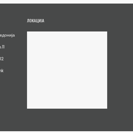
ЛОКАЦИЈА
едонија
.11
02
mk