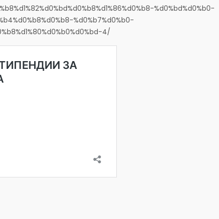
%d0%b8%d1%82%d0%bd%d0%b8%d1%86%d0%b8-%d0%bd%d0%b0-
0%b4%d0%b8%d0%b8-%d0%b7%d0%b0-
0%b8%d1%80%d0%b0%d0%bd-4/