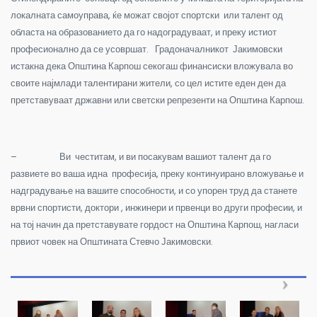
локалната самоуправа, ќе можат својот спортски или талент од
областа на образованието да го надоградуваат, и преку истиот
професионално да се усовршат. Градоначалникот Јакимовски
истакна дека Општина Карпош секогаш финансиски вложувала во
своите најмлади талентирани жители, со цел истите еден ден да
претставуваат државни или светски репрезенти на Општина Карпош.
–
Ви честитам, и ви посакувам вашиот талент да го
развиете во ваша идна професија, преку континуирано вложување и
надградување на вашите способности, и со упорен труд да станете
врвни спортисти, доктори , инжинери и првенци во други професии, и
на тој начин да претставувате гордост на Општина Карпош, нагласи
првиот човек на Општината Стевчо Јакимовски.