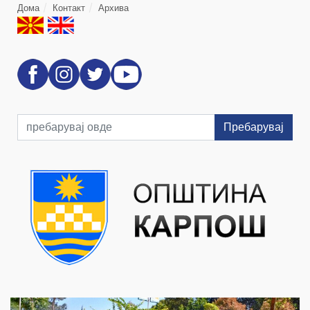
Дома
Контакт
Архива
Пребарувај