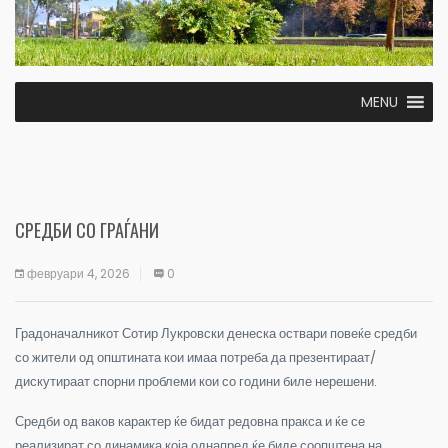
MENU
СРЕДБИ СО ГРАЃАНИ
февруари 4, 2026
0
Градоначалникот Сотир Лукровски денеска оствари повеќе средби
со жители од општината кои имаа потреба да презентираат/
дискутираат спорни проблеми кои со години биле нерешени.
Средби од ваков карактер ќе бидат редовна пракса и ќе се
реализират со динамика која однапред ќе биде соопштена на