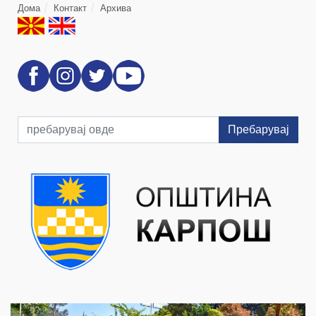
Дома
Контакт
Архива
Пребарувај