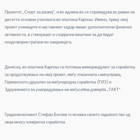
Проектот „Спорт за развој“, и во иднина ќе се спроведува во рамки на
десетте основни училишта во општина Карпош. Имено, преку овој
проект учениците и наставниот кадар имаат дополнителни физички
активности, а стекнуваат и социјални вештини за да бидат
поодговорни граѓани во заедницата.
Денеска, во општина Карпош се потпиша меморандумот за соработка
за продолжување на овој проект, меѓу локалната самоуправа,
Германското друштво за меѓународна соработка (ГИЗ) и
Здружението за унапредување на меѓусебна доверба „ТАКТ“.
Градоначалникот Стефан Богоев го искажа своето задоволство од
оваа многу конкретна соработка.