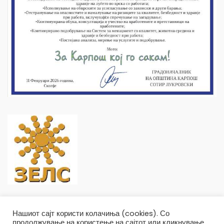
Нашиот сајт користи колачиња (cookies). Со
продолжување на користење на сајтот или кликнување