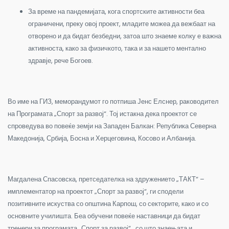
За време на пандемијата, кога спортските активности беа
ограничени, преку овој проект, младите можеа да вежбаат на
отворено и да бидат безбедни, затоа што знаеме колку е важна
активноста, како за физичкото, така и за нашето ментално
здравје, рече Богоев.
Во име на ГИЗ, меморандумот го потпиша Јенс Елснер, раководител
на Програмата „Спорт за развој“. Тој истакна дека проектот се
спроведува во повеќе земји на Западен Балкан: Република Северна
Македонија, Србија, Босна и Херцеговина, Косово и Албанија.
Магдалена Спасовска, претседателка на здружението „ТАКТ“ –
имплементатор на проектот „Спорт за развој“, ги сподели
позитивните искуства со општина Карпош, со секторите, како и со
основните училишта. Беа обучени повеќе наставници да бидат
тренери за програмата „Спорт за развој“, со што знаењата и