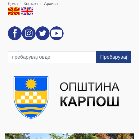
Дома
Контакт
Архива
Пребарувај