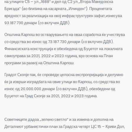
на улиците С5 – ул.„1688“ и дел од С2 ул.„Втора Македонска
Бригада“ (во близина на касарната „Илинден“). Проценетата
вредност за реализација на овој инфраструктурен зафат,изнесува
93.187.730 денари (со вклучен ДДВ).
Општина Карпош во остварувањето на оваа соработка ќе учествува
со средства во износ од 73.187.730 денари (со вклучен ДДВ).
Финансиската конструкција е обезбедена од Буџетот на локалната
самоуправа за 2021, 2022 и 2023 година, врз основа на План
програми за развој на Општина Карпош.
Градот Скопје пак, ќе спроведе целосна експропријација и делумно
ќе ја изврши изградбата на овие улици во Карпош, со средства во
износ од 20.000.000 денари (со вклучен ДДВ), обезбедени од
Буџетот на Град Скопје за 2021, 2022 и 2023 година.
Советниците дадоа „зелено светло“ и за измена и дополна на
Деталниот урбанистички план за Градска четврт ЦС 15 – Криви Дол,