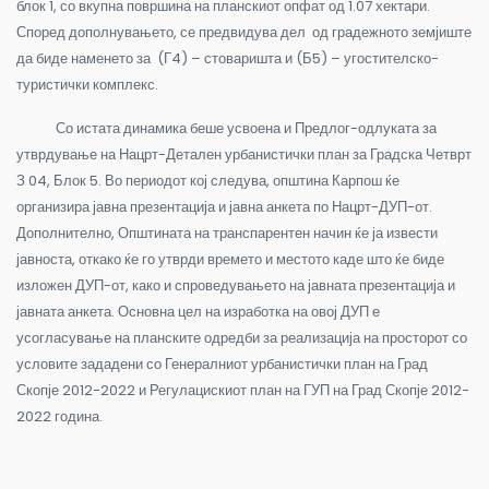
блок 1, со вкупна површина на планскиот опфат од 1.07 хектари.
Според дополнувањето, се предвидува дел од градежното земјиште
да биде наменето за (Г4) – стоваришта и (Б5) – угостителско-
туристички комплекс.
Со истата динамика беше усвоена и Предлог-одлуката за
утврдување на Нацрт-Детален урбанистички план за Градска Четврт
З 04, Блок 5. Во периодот кој следува, општина Карпош ќе
организира јавна презентација и јавна анкета по Нацрт-ДУП-от.
Дополнително, Општината на транспарентен начин ќе ја извести
јавноста, откако ќе го утврди времето и местото каде што ќе биде
изложен ДУП-от, како и спроведувањето на јавната презентација и
јавната анкета. Основна цел на изработка на овој ДУП е
усогласување на планските одредби за реализација на просторот со
условите зададени со Генералниот урбанистички план на Град
Скопје 2012-2022 и Регулацискиот план на ГУП на Град Скопје 2012-
2022 година.