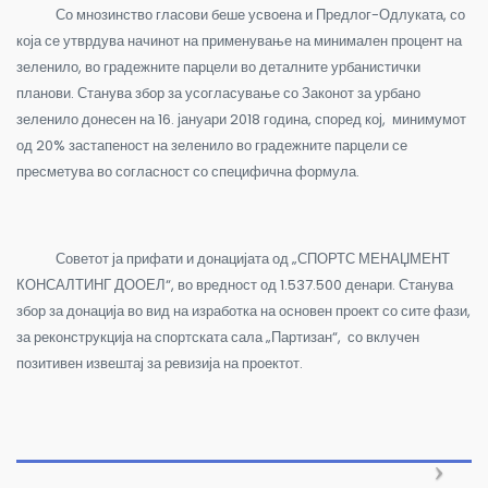
Со мнозинство гласови беше усвоена и Предлог-Одлуката, со
која се утврдува начинот на применување на минимален процент на
зеленило, во градежните парцели во деталните урбанистички
планови. Станува збор за усогласување со Законот за урбано
зеленило донесен на 16. јануари 2018 година, според кој, минимумот
од 20% застапеност на зеленило во градежните парцели се
пресметува во согласност со специфична формула.
Советот ја прифати и донацијата од „СПОРТС МЕНАЏМЕНТ
КОНСАЛТИНГ ДООЕЛ“, во вредност од 1.537.500 денари. Станува
збор за донација во вид на изработка на основен проект со сите фази,
за реконструкција на спортската сала „Партизан“, со вклучен
позитивен извештај за ревизија на проектот.