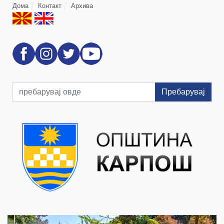
Дома
Контакт
Архива
Пребарувај