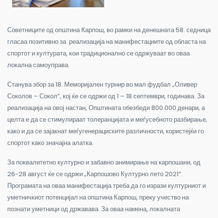
Советниците од општина Карпош, во рамки на денешната 58. седница
гласаа позитивно за реализација на манифестациите од областа на
спортот и културата, кои традиционално се одржуваат во оваа
локална самоуправа.
Станува збор за 18. Меморијален турнир во мал фудбал „Оливер
Соколов – Сокол“, кој ќе се одржи од 1 – 18 септември, годинава. За
реализација на овој настан, Општината обезбеди 800.000 денари, а
целта е да се стимулираат толеранцијата и меѓусебното разбирање,
како и да се зајакнат меѓугенерациските различности, користејќи го
спортот како значајна алатка.
За поквалитетно културно и забавно анимирање на карпошани, од
26-28 август ќе се одржи „Карпошово Културно лето 2021“.
Програмата на оваа манифестација треба да го изрази културниот и
уметничкиот потенцијал на општина Карпош, преку учество на
познати уметници од државава. За оваа намена, локалната