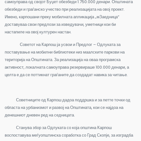
самоуправа од својот Буџет обезбеди 1.750.000 денари. Општината
обезбеди и граѓанско учество при реализацијата на овој проект.
Имено, карпошани преку мобилната апликација „мЗаедница“
доставуваа свои предлози за изведувачи, уметници кои би
настапиле на овој културен настан.
Советот на Карпош ја усвои и Предлог – Одлуката за
поставување на мобилни библиотеки низ маалските паркови на
територија на Општината. За реализација на оваа програмска
активност, локалната самоуправа резервираше 100.000 денари, а
целта е да се поттикнат граѓаните да создадат навика за читање.
Советниците од Карпош дадоа поддршка и за петте точки од
областа на урбанизмот и развој на Општината, кои се најдоа на
денешниот дневен ред на седницата.
Станува збор за Одлуката со која општина Карпош
воспоставува меѓуопштинска соработка со Град Скопје, за изградба