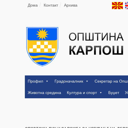
Дома
Контакт
Архива
Профил
Градоначалник
Секретар на Опш
Животна средина
Култура и спорт
Буџет
У