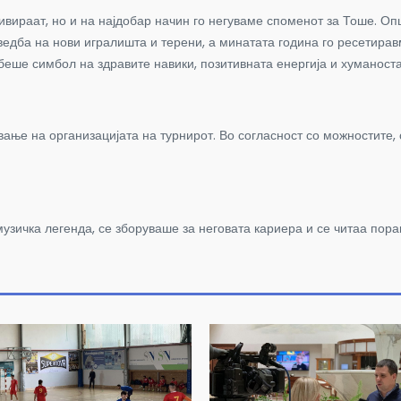
ивираат, но и на најдобар начин го негуваме споменот за Тоше. О
едба на нови игралишта и терени, а минатата година го ресетиравм
беше симбол на здравите навики, позитивната енергија и хуманоста
ање на организацијата на турнирот. Во согласност со можностите, 
узичка легенда, се зборуваше за неговата кариера и се читаа порак