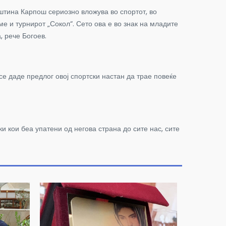
пштина Карпош сериозно вложува во спортот, во
е и турнирот „Сокол“. Сето ова е во знак на младите
, рече Богоев.
се даде предлог овој спортски настан да трае повеќе
и кои беа упатени од негова страна до сите нас, сите