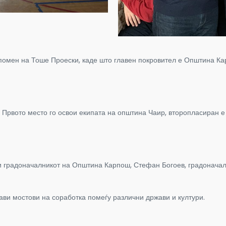
спомен на Тоше Проески, каде што главен покровител е Општина Ка
Првото место го освои екипата на општина Чаир, второпласиран е 
 градоначалникот на Општина Карпош, Стефан Богоев, градоначалн
ави мостови на соработка помеѓу различни држави и култури.