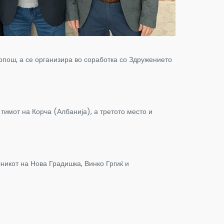
рпош, а се организира во соработка со Здружението
тимот на Корча (Албанија), а третото место и
икот на Нова Градишка, Винко Гргиќ и