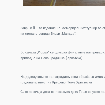
Заврши 11 – то издание на Меморијалниот турнир во 
на стопанственици Власи „Мандра“.
Во салата „Форца“ се одиграа финалните натпревари. 
припадна на Нова Градишка (Хрватска).
На доделувањето на наградите, свои обраќања имаа и
градоначалникот на Крушево, Томе Христоски.
Сите посочија дека се покажува дека Тоше се уште пр