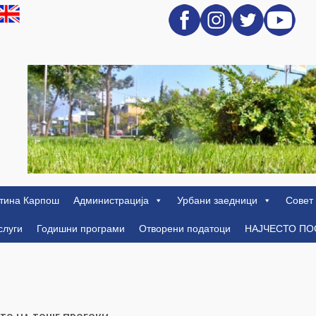
тина Карпош
Администрација
Урбани заедници
Совет
слуги
Годишни програми
Отворени податоци
НАЈЧЕСТО П