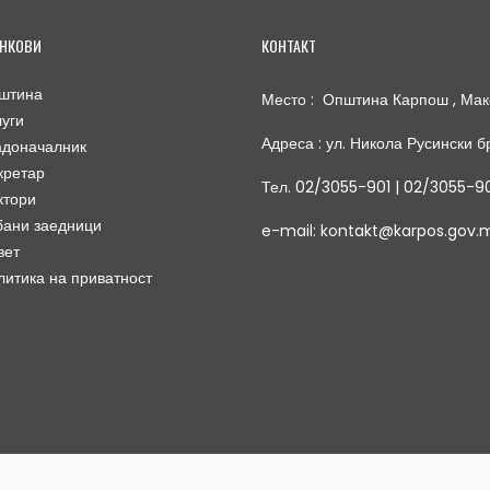
НКОВИ
КОНТАКТ
штина
Место : Општина Карпош , Мак
луги
Адреса : ул. Никола Русински бр
адоначалник
кретар
Тел. 02/3055-901 | 02/3055-9
ктори
бани заедници
e-mail: kontakt@karpos.gov.
вет
литика на приватност