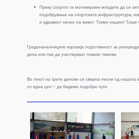
Преку спортот ги мотивираме младите да се акт
подобрување на спортската инфраструктура, изв
и здравиот начин на живот. Токму нашиот Тоше 
Градоначалниците изразија подготвеност за унапредув
дена или пак да учествуваат повеќе тимови.
Во текот на трите денови се свиреа песни од нашата м
со една цел – да бидеме подобри луѓе.