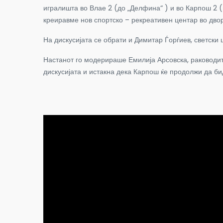
игралишта во Влае 2 (до „Делфина“ ) и во Карпош 2 (н
креиравме нов спортско – рекреативен центар во двор
На дискусијата се обрати и Димитар Ѓорѓиев, светски 
Настанот го модерираше Емилија Арсовска, раководите
дискусијата и истакна дека Карпош ќе продолжи да би