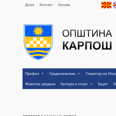
Дома
Контакт
Архива
Профил
Градоначалник
Секретар на Опш
Животна средина
Култура и спорт
Буџет
У