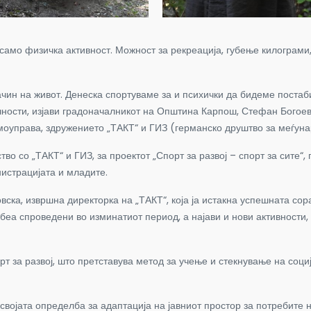
 само физичка активност. Можност за рекреација, губење килограми,
начин на живот. Денеска спортуваме за и психички да бидеме поста
ности, изјави градоначалникот на Општина Карпош, Стефан Богоев 
самоуправа, здружението „ТАКТ“ и ГИЗ (германско друштво за меѓун
 со „ТАКТ“ и ГИЗ, за проектот „Спорт за развој – спорт за сите“, п
истрацијата и младите.
вска, извршна директорка на „ТАКТ“, која ја истакна успешната со
 беа спроведени во изминатиот период, а најави и нови активности
орт за развој, што претставува метод за учење и стекнување на соц
својата определба за адаптација на јавниот простор за потребите н