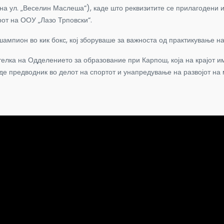
а ул. „Веселин Маслеша“), каде што реквизитите се прилагодени и з
от на ООУ „Лазо Трповски“.
шампион во кик бокс, кој зборуваше за важноста од практикување на
лка на Одделението за образование при Карпош, која на крајот им
де предводник во делот на спортот и унапредување на развојот на 