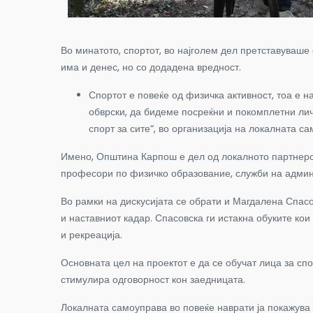
Во минатото, спортот, во најголем дел претставуваше
има и денес, но со додадена вредност.
Спортот е повеќе од физичка активност, тоа е 
обврски, да бидеме посреќни и покомплетни лич
спорт за сите“, во организација на локалната 
Имено, Општина Карпош е дел од локалното партнерство
професори по физичко образование, служби на админ
Во рамки на дискусијата се обрати и Магдалена Спасо
и наставниот кадар. Спасовска ги истакна обуките кои
и рекреација.
Основната цел на проектот е да се обучат лица за сп
стимулира одговорност кон заедницата.
Локалната самоуправа во повеќе наврати ја покажува 