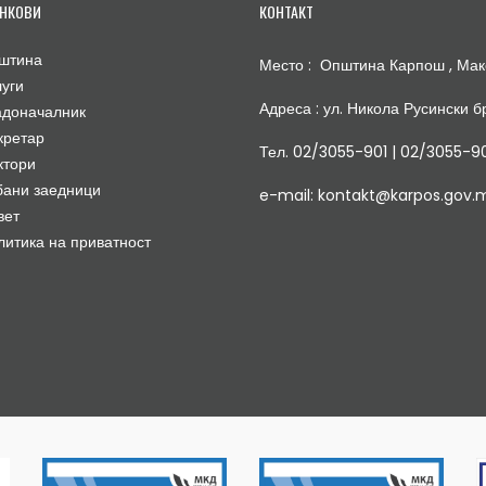
НКОВИ
КОНТАКТ
штина
Место : Општина Карпош , Мак
луги
Адреса : ул. Никола Русински бр
адоначалник
кретар
Тел. 02/3055-901 | 02/3055-9
ктори
бани заедници
e-mail: kontakt@karpos.gov.
вет
литика на приватност