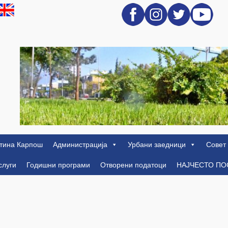
тина Карпош
Администрација
Урбани заедници
Совет
слуги
Годишни програми
Отворени податоци
НАЈЧЕСТО П