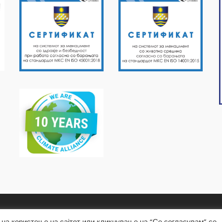
на користење на сајтот или кликнување на “Се согласувам” се