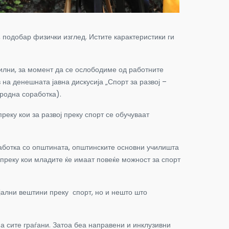
 подобар физички изглед. Истите карактеристики ги
билни, за момент да се ослободиме од работните
на денешната јавна дискусија „Спорт за развој –
ародна соработка).
реку кои за развој преку спорт се обучуваат
работка со општината, општинските основни училишта
, преку кои младите ќе имаат повеќе можност за спорт
ијални вештини преку спорт, но и нешто што
а сите граѓани. Затоа беа направени и инклузивни