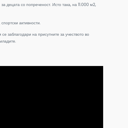
а децата со попреченост. Исто така, на 11.000 м2,
 спортски активности.
 се заблагодари на присутните за учеството во
младите.