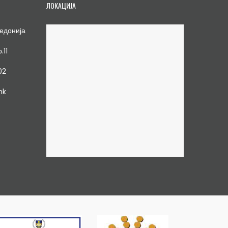
ЛОКАЦИЈА
едонија
.11
02
mk