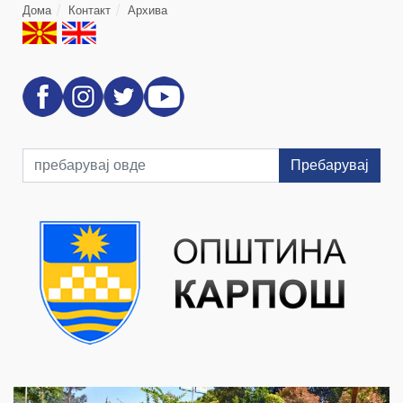
Дома
Контакт
Архива
Пребарувај