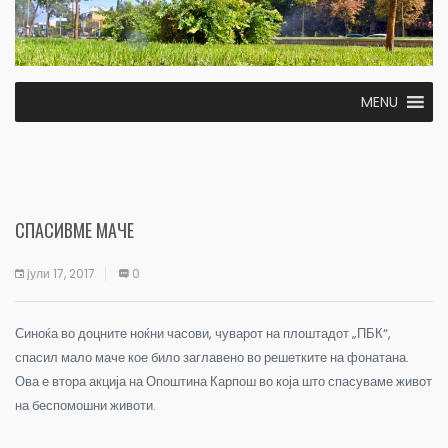
MENU
СПАСИВМЕ МАЧЕ
јули 17, 2017
0
Синоќа во доцните ноќни часови, чуварот на плоштадот „ПБК“,
спасил мало маче кое било заглавено во решетките на фонатана.
Ова е втора акција на Опоштина Карпош во која што спасуваме живот
на беспомошни животи.