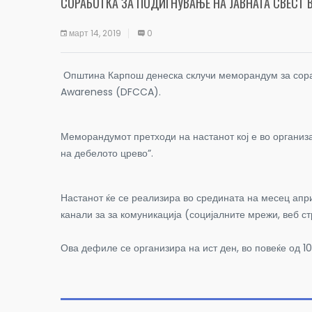
СОРАБОТКА ЗА ПОДИГНУВАЊЕ НА ЈАВНАТА СВЕСТ В
март 14, 2019
0
Општина Карпош денеска склучи меморандум за сораб
Awareness (DFCCA).
Меморандумот претходи на настанот кој е во организ
на дебелото црево”.
Настанот ќе се реализира во средината на месец април
канали за за комуникација (социјалните мрежи, веб с
Ова дефиле се организира на ист ден, во повеќе од 10