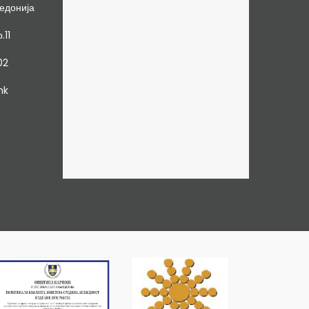
едонија
.11
02
mk