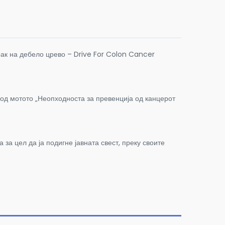
ак на дебело црево – Drive For Colon Cancer
од мотото „Неопходноста за превенција од канцерот
за цел да ја подигне јавната свест, преку своите