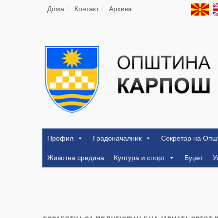
Дома
Контакт
Архива
Профил
Градоначалник
Секретар на Опш
Животна средина
Култура и спорт
Буџет
У