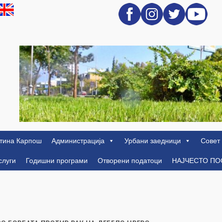
тина Карпош
Администрација
Урбани заедници
Совет
слуги
Годишни програми
Отворени податоци
НАЈЧЕСТО П