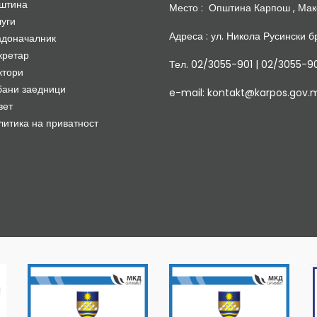
штина
Место : Општина Карпош , Мак
луги
Адреса : ул. Никола Русински бр
адоначалник
кретар
Тел. 02/3055-901 | 02/3055-9
ктори
бани заедници
e-mail: kontakt@karpos.gov.
вет
литика на приватност