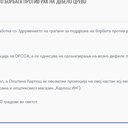
О БОРБАТА ПРОТИВ РАК НА ДЕБЕЛО ЦРЕВО
отка со Здружението на граѓани за поддршка на борбата против р
ација на DFCCA, а се однесува на организирање на возно дефиле п
, а Општина Карпош ќе овозможи промоција на овој настан кој има 
трана и општинскиот магазин „Карпош ИН”).
0 градови во светот.