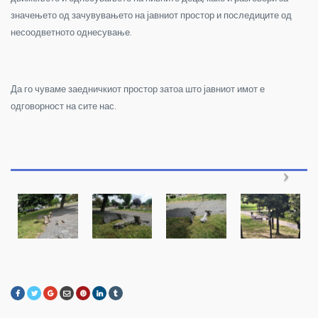
значењето од зачувувањето на јавниот простор и последиците од
несоодветното однесување.
Да го чуваме заедничкиот простор затоа што јавниот имот е
одговорност на сите нас.