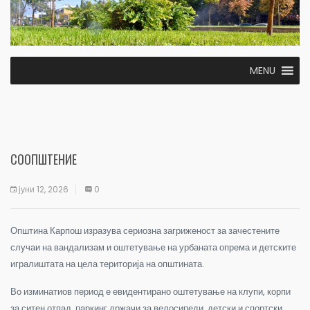
MENU
СООПШТЕНИЕ
јуни 12, 2026
0
Општина Карпош изразува сериозна загриженост за зачестените
случаи на вандализам и оштетување на урбаната опрема и детските
игралиштата на цела територија на општината.
Во изминатиов период е евидентирано оштетување на клупи, корпи
за ситен отпад, паркинг држачи за велосипеди, детски и спортски