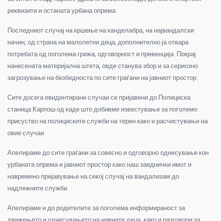
реквизити и останата урбана опрема.
Последниот случај на кршење на канделабра, на највандалски
начин, од страна на малолетни деца, дополнително ја отвара
потребата од поголема грижа, одговорност и превенција. Покрај
нанесената материјална штета, овде станува збор и за сериозно
загрозување на безбедноста по сите граѓани на јавниот простор.
Сите досега евидентирани случаи се пријавени до Полициска
станица Карпош од каде што добивме известување за поголемо
присуство на полициските служби на терен како и расчистување на
овие случаи.
Апелираме до сите граѓани за совесно и одговорно однесување кон
урбаната опрема и јавниот простор како наш заеднички имот и
навремено пријавување на секој случај на вандализам до
надлежните служби.
Апелираме и до родителите за поголема информираност за
движењето и однесувањето на нивните деца, како и разговори за