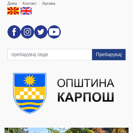
Дома
Контакт
Архива
Пребарувај